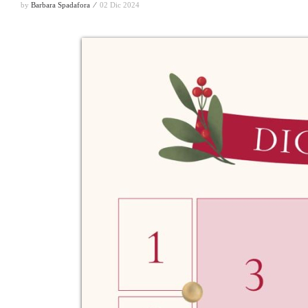
by
Barbara Spadafora ⁄
02 Dic 2024