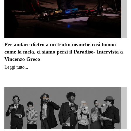
Per andare dietro a un frutto neanche così buono
come la mela, ci siamo persi il Paradiso- Intervista a
Vincenzo Greco
Leggi tutto...