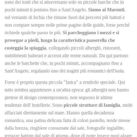
sono dei tratti che si attraversano solo su piccole barche che in
pochi minuti ti portano fino a Sant'Angelo.
Siamo ai Maronti
,
sul versante di Ischia che rimane fuori dai percorsi più battuti e
non compare sempre nelle prime pagine delle guide, forse perché
richiede qualche passo in più.
Si parcheggiano i mezzi e si
prosegue a piedi, lungo la caratteristica passerella che
costeggia la spiaggia
, collegando piccoli alberghi, ristoranti,
stabilimenti balneari e accessi alle terme naturali. Da qui partono
anche le barchette che, in pochi minuti, accompagnano fino a
Sant'Angelo, regalando uno dei tragitti più romantici dell'isola.
Forse è proprio questa piccola "fatica" a renderlo speciale. Qui
tutto sembra appartenere a un'altra epoca: gli alberghi non hanno
pretese di design contemporaneo, non seguono le ultime
tendenze dell' hotellerie. Sono
piccole strutture di famiglia
, molti
affacciati direttamente sul mare. Hanno quella decadenza
romantica, una patina delicata fatta di colori pastello, tende mosse
dalla brezza, ringhiere consumate dal sale, fotografie ingiallite,
terrazze battute dal sole di giorno, dove di notte invece puoi alzare