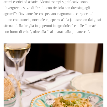
aromi esotici ed asiatici.Alcuni esempi significativi sono
l’evergreen estivo di “crudo con ricciola con dressing agli
agrumi”; l’invitante fresco speziato e agrumato “carpaccio di
tonno con arancia, nocciole e pepe rosa”; la jam session dai gusti
sfrenati della “triglia in peperoni in agrodolce” e delle “lumache
con burro di erbe”, oltre alla “calamarata alla puttanesca”.