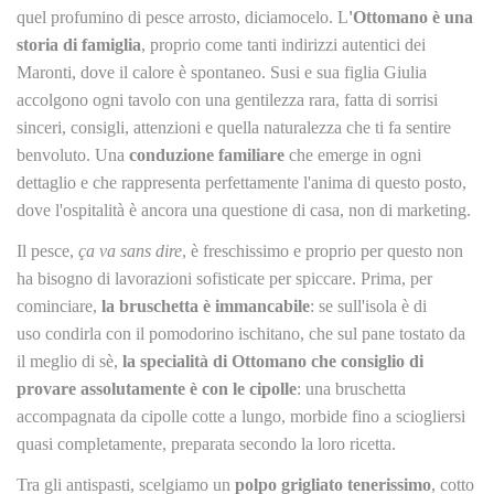
quel profumino di pesce arrosto, diciamocelo. L
'Ottomano è una
storia di famiglia
, proprio come tanti indirizzi autentici dei
Maronti, dove il calore è spontaneo. Susi e sua figlia Giulia
accolgono ogni tavolo con una gentilezza rara, fatta di sorrisi
sinceri, consigli, attenzioni e quella naturalezza che ti fa sentire
benvoluto. Una
conduzione familiare
che emerge in ogni
dettaglio e che rappresenta perfettamente l'anima di questo posto,
dove l'ospitalità è ancora una questione di casa, non di marketing.
Il pesce,
ça va sans dire
, è freschissimo e proprio per questo non
ha bisogno di lavorazioni sofisticate per spiccare. Prima, per
cominciare,
la bruschetta è immancabile
: se sull'isola è di
uso condirla con il pomodorino ischitano, che sul pane tostato da
il meglio di sè,
la specialità di Ottomano che consiglio di
provare assolutamente è con le cipolle
: una bruschetta
accompagnata da cipolle cotte a lungo, morbide fino a sciogliersi
quasi completamente, preparata secondo la loro ricetta.
Tra gli antispasti, scelgiamo un
polpo grigliato tenerissimo
, cotto