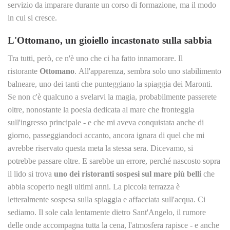
servizio da imparare durante un corso di formazione, ma il modo
in cui si cresce.
L'Ottomano, un gioiello incastonato sulla sabbia
Tra tutti, però, ce n'è uno che ci ha fatto innamorare. Il
ristorante
Ottomano
. All'apparenza, sembra solo uno stabilimento
balneare, uno dei tanti che punteggiano la spiaggia dei Maronti.
Se non c'è qualcuno a svelarvi la magia, probabilmente passerete
oltre, nonostante la poesia dedicata al mare che fronteggia
sull'ingresso principale - e che mi aveva conquistata anche di
giorno, passeggiandoci accanto, ancora ignara di quel che mi
avrebbe riservato questa meta la stessa sera. Dicevamo, si
potrebbe passare oltre. E sarebbe un errore, perché nascosto sopra
il lido si trova
uno dei ristoranti sospesi sul mare più belli
che
abbia scoperto negli ultimi anni. La piccola terrazza è
letteralmente sospesa sulla spiaggia e affacciata sull'acqua. Ci
sediamo. Il sole cala lentamente dietro Sant'Angelo, il rumore
delle onde accompagna tutta la cena, l'atmosfera rapisce - e anche