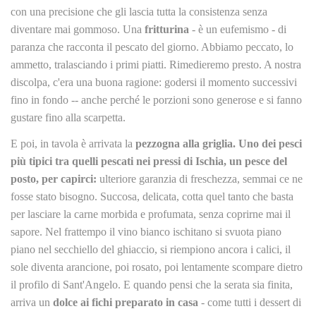
con una precisione che gli lascia tutta la consistenza senza
diventare mai gommoso. Una
fritturina
- è un eufemismo - di
paranza che racconta il pescato del giorno. Abbiamo peccato, lo
ammetto, tralasciando i primi piatti. Rimedieremo presto. A nostra
discolpa, c'era una buona ragione: godersi il momento successivi
fino in fondo -- anche perché le porzioni sono generose e si fanno
gustare fino alla scarpetta.
E poi, in tavola è arrivata la
pezzogna alla griglia. Uno dei pesci
più tipici tra quelli pescati nei pressi di Ischia, un pesce del
posto, per capirci:
ulteriore garanzia di freschezza, semmai ce ne
fosse stato bisogno. Succosa, delicata, cotta quel tanto che basta
per lasciare la carne morbida e profumata, senza coprirne mai il
sapore. Nel frattempo il vino bianco ischitano si svuota piano
piano nel secchiello del ghiaccio, si riempiono ancora i calici, il
sole diventa arancione, poi rosato, poi lentamente scompare dietro
il profilo di Sant'Angelo. E quando pensi che la serata sia finita,
arriva un
dolce ai fichi preparato in casa
- come tutti i dessert di