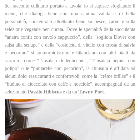
del racconto culinario portato a tavola: lo si capisce sfogliando il
menu, che dialoga bene con una cantina valida e di bella
personalità, concentrata altrettanto bene su pesce, carne e sulla
selezione vegetale ben curata. Dove le specialità della succulenta
“anatra confit con cavolo cappuccio”, della “sogliola Dover con
salsa alla senape” e della “costoletta di vitello con crosta di salvia
e pecorino” si ammorbidiscono e bilanciano con altri piatti da
scoprire, come “l’insalata di lenticchie”, “l’insalata tiepida con
polipo” o le “puntarelle con pecorino”, la chiusura è affidata ad
alcuni dolci rassicuranti e confortevoli, come la “crème brûlée” e il
“budino al cioccolato con caffè e nocciole”, accompagnati da un
selezionato
Passito Hibiscus
e da un
Tawny Port
.