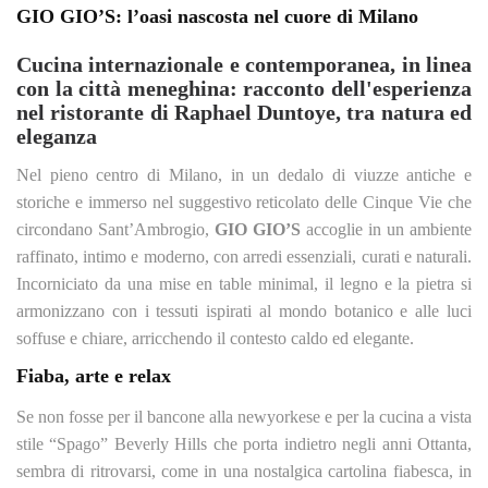
GIO GIO’S: l’oasi nascosta nel cuore di Milano
Cucina internazionale e contemporanea, in linea
con la città meneghina: racconto dell'esperienza
nel ristorante di Raphael Duntoye, tra natura ed
eleganza
Nel pieno centro di Milano, in un dedalo di viuzze antiche e
storiche e immerso nel suggestivo reticolato delle Cinque Vie che
circondano Sant’Ambrogio,
GIO GIO’S
accoglie in un ambiente
raffinato, intimo e moderno, con arredi essenziali, curati e naturali.
Incorniciato da una mise en table minimal, il legno e la pietra si
armonizzano con i tessuti ispirati al mondo botanico e alle luci
soffuse e chiare, arricchendo il contesto caldo ed elegante.
Fiaba, arte e relax
Se non fosse per il bancone alla newyorkese e per la cucina a vista
stile “Spago” Beverly Hills che porta indietro negli anni Ottanta,
sembra di ritrovarsi, come in una nostalgica cartolina fiabesca, in