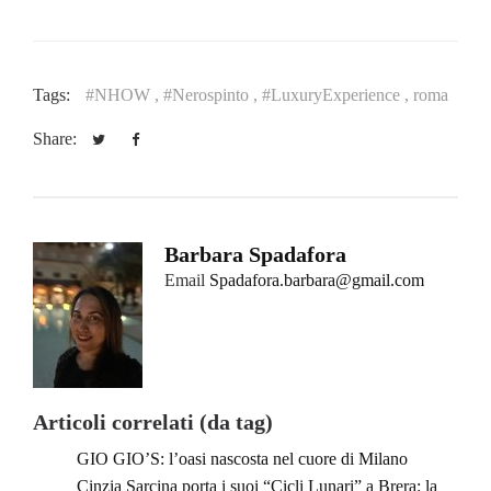
Tags:
#NHOW ,
#Nerospinto ,
#LuxuryExperience ,
roma
Share:
Barbara Spadafora
Email
Spadafora.barbara@gmail.com
Articoli correlati (da tag)
GIO GIO’S: l’oasi nascosta nel cuore di Milano
Cinzia Sarcina porta i suoi “Cicli Lunari” a Brera: la