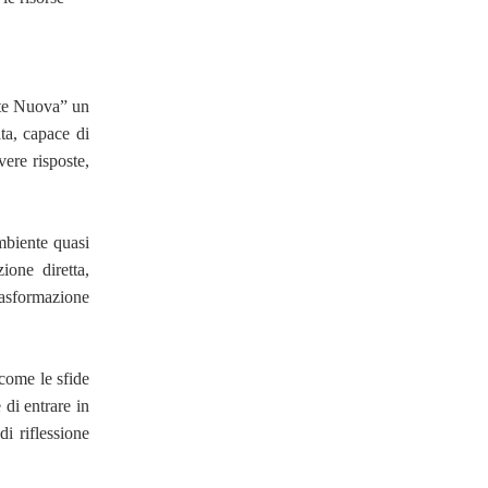
nte Nuova” un
ata, capace di
vere risposte,
mbiente quasi
ione diretta,
trasformazione
 come le sfide
 di entrare in
i riflessione