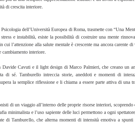
à di crescita interiore.
à di Psicologia dell’Università Europea di Roma, trasmette con “Una Me
tress e instabilità, esiste la possibilità di costruire una mente rinnov
in cui l’attenzione alla salute mentale è crescente ma ancora carente di 
e cambiamento interiore.
 Davide Cavuti e il light design di Marco Palmieri, che creano un a
 di sé. Tamburello intreccia storie, aneddoti e momenti di interaz
upera la semplice riflessione e li chiama a essere parte attiva di una 
isti di un viaggio all’interno delle proprie risorse interiori, scoprendo
fia minimalista e l’uso sapiente delle luci permettono a ogni spettatore
nte di Tamburello, che alterna momenti di intensità emotiva a spunti d