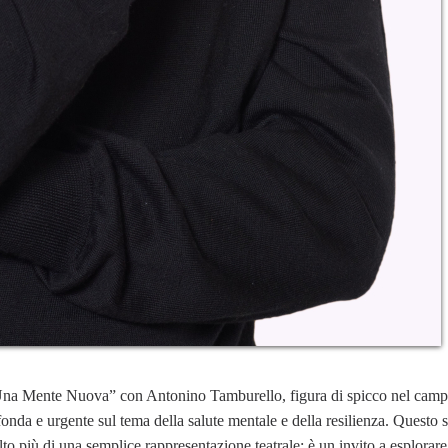
Una Mente Nuova” con Antonino Tamburello, figura di spicco nel camp
ofonda e urgente sul tema della salute mentale e della resilienza. Questo 
o più di una semplice rappresentazione teatrale: è un invito a esplorare 