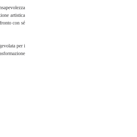
onsapevolezza
ione artistica
fronto con sé
agevolata per i
rasformazione