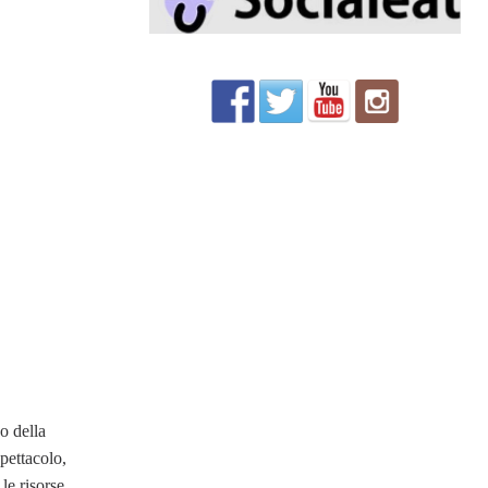
o della
spettacolo,
le risorse