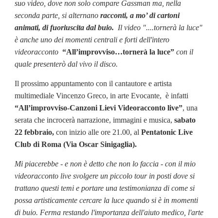
suo video, dove non solo compare Gassman ma, nella
seconda parte, si alternano
racconti, a mo’ di cartoni
animati, di fuoriuscita dal buio.
Il video "....tornerà la luce"
è anche uno dei momenti centrali e forti dell'intero
videoracconto
“All’improvviso…tornerà la luce”
con il
quale presenterò dal vivo il disco.
Il prossimo appuntamento con il cantautore e artista
multimediale Vincenzo Greco, in arte Evocante, è infatti
“All’improvviso-Canzoni Lievi Videoracconto live”
, una
serata che incrocerà narrazione, immagini e musica,
sabato
22 febbraio,
con inizio alle ore 21.00, al
Pentatonic Live
Club di Roma (Via Oscar Sinigaglia).
Mi piacerebbe - e non è detto che non lo faccia - con il mio
videoracconto live svolgere un piccolo tour in posti dove si
trattano questi temi e portare una testimonianza di come si
possa artisticamente cercare la luce quando si è in momenti
di buio. Ferma restando l'importanza dell'aiuto medico, l'arte