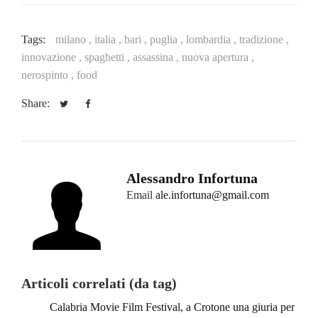
Tags:
milano ,
italia ,
bari ,
puglia ,
lombardia ,
tradizione ,
innovazione ,
spaghetti ,
assassina ,
nuova apertura ,
nerospinto ,
food
Share:
Alessandro Infortuna
Email
ale.infortuna@gmail.com
Articoli correlati (da tag)
Calabria Movie Film Festival, a Crotone una giuria per