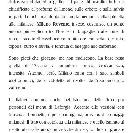
dolcezza del datterino giallo, sul pane abbrustolito in burro
chiarificato al profumo di limone, sulle erbette e sulla salvia
in pastella, richiamando da lontano la memoria della cotoletta
alla milanese.
Milano Rovente
, invece, costruisce un ponte
ancora più esplicito tra Nord e Sud: spaghetti alle cime di
rapa, stracotto di ossobuco cotto otto ore con sedano, carota,
cipolla, burro e salvia, e fonduta di taleggio allo zafferano.
Sono piatti che giocano, ma non tradiscono. La base resta
quella dell’Assassina: pomodoro, fuoco, croccantezza,
intensità. Attorno, però, Milano entra con i suoi simboli
gastronomici, dalla cotoletta al risotto, dall’ossobuco allo
zafferano.
Il dialogo continua anche nei bao, una delle firme più
personali del menu di Laforgia. Accanto alle versioni con
brasciola, bombetta, rape e parmigiana, arrivano due omaggi
milanesi:
il bao
con cotoletta alla milanese e quello ispirato al
risotto allo zafferano, con crocchè di riso, fonduta di grana e