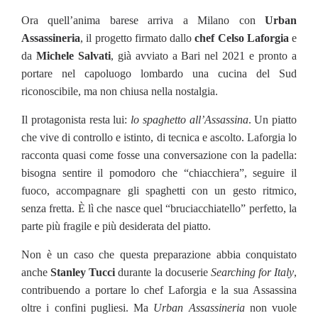
Ora quell’anima barese arriva a Milano con
Urban
Assassineria
, il progetto firmato dallo
chef Celso Laforgia
e
da
Michele Salvati
, già avviato a Bari nel 2021 e pronto a
portare nel capoluogo lombardo una cucina del Sud
riconoscibile, ma non chiusa nella nostalgia.
Il protagonista resta lui:
lo spaghetto all’Assassina
. Un piatto
che vive di controllo e istinto, di tecnica e ascolto. Laforgia lo
racconta quasi come fosse una conversazione con la padella:
bisogna sentire il pomodoro che “chiacchiera”, seguire il
fuoco, accompagnare gli spaghetti con un gesto ritmico,
senza fretta. È lì che nasce quel “bruciacchiatello” perfetto, la
parte più fragile e più desiderata del piatto.
Non è un caso che questa preparazione abbia conquistato
anche
Stanley Tucci
durante la docuserie
Searching for Italy
,
contribuendo a portare lo chef Laforgia e la sua Assassina
oltre i confini pugliesi. Ma
Urban Assassineria
non vuole