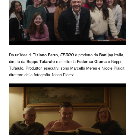
Da un’idea di
Tiziano Ferro
,
FERRO
è prodotto da
Banijay Italia
,
diretto da
Beppe Tufarulo
e scritto da
Federico Giunta
e Beppe
Tufarulo. Produttori esecutivi sono Marcello Mereu e Nicole Plaidit;
direttore della fotografia Johan Florez.