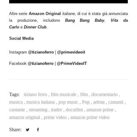
Altre serie
Amazon Original
italiane, di cui è stata già annunciata
la produzione, includono
Bang Bang Baby
,
Vita da
Carlo
e
Dinner Club
.
Social Media
Instagram
@tizianoferro
|
@primevideoit
Facebook
@tizianoferro
|
@PrimeVideoIT
Tags:
tiziano ferro ,
film musicale ,
film ,
documentario ,
musica ,
musica italiana ,
pop music ,
Pop ,
artista ,
cantanti ,
cantante ,
streaming ,
trailer ,
docufilm ,
amazon prime ,
amazon original ,
prime video ,
amazon prime video
Share: