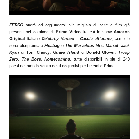
FERRO
andrà ad aggiungersi alle migliaia di serie e film già
presenti nel catalogo di
Prime Video
tra cui lo show
Amazon
Original
Italiano
Celebrity Hunted – Caccia all’uomo
, come le
serie pluripremiate
Fleabag
e
The Marvelous Mrs. Maisel
,
Jack
Ryan
di
Tom Clancy
,
Guava Island
di
Donald Glover
,
Troop
Zero
,
The Boys
,
Homecoming
, tutte disponibili in più di 240
paesi nel mondo senza costi aggiuntivi per i membri Prime.