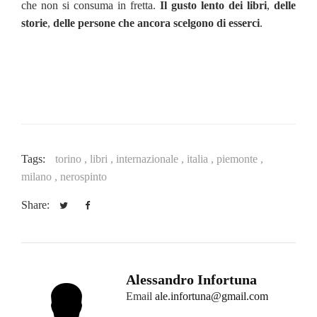
che non si consuma in fretta.
Il gusto lento dei libri
,
delle
storie
,
delle persone che ancora scelgono di esserci
.
Tags:
torino ,
libri ,
internazionale ,
italia ,
piemonte ,
milano ,
nerospinto
Share:
Alessandro Infortuna
Email
ale.infortuna@gmail.com