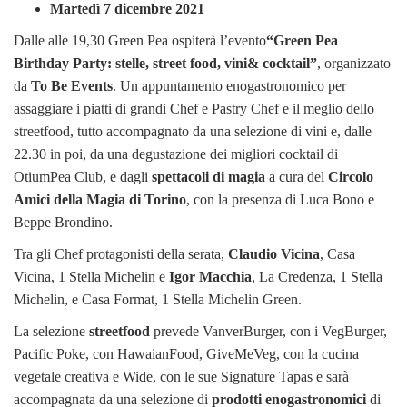
Martedì 7 dicembre 2021
Dalle alle 19,30 Green Pea ospiterà l’evento
“Green Pea
Birthday Party: stelle, street food, vini& cocktail”
, organizzato
da
To Be Events
. Un appuntamento enogastronomico per
assaggiare i piatti di grandi Chef e Pastry Chef e il meglio dello
streetfood, tutto accompagnato da una selezione di vini e, dalle
22.30 in poi, da una degustazione dei migliori cocktail di
OtiumPea Club, e dagli
spettacoli di magia
a cura del
Circolo
Amici della Magia di Torino
, con la presenza di Luca Bono e
Beppe Brondino.
Tra gli Chef protagonisti della serata,
Claudio Vicina
, Casa
Vicina, 1 Stella Michelin e
Igor Macchia
, La Credenza, 1 Stella
Michelin, e Casa Format, 1 Stella Michelin Green.
La selezione
streetfood
prevede VanverBurger, con i VegBurger,
Pacific Poke, con HawaianFood, GiveMeVeg, con la cucina
vegetale creativa e Wide, con le sue Signature Tapas e sarà
accompagnata da una selezione di
prodotti enogastronomici
di