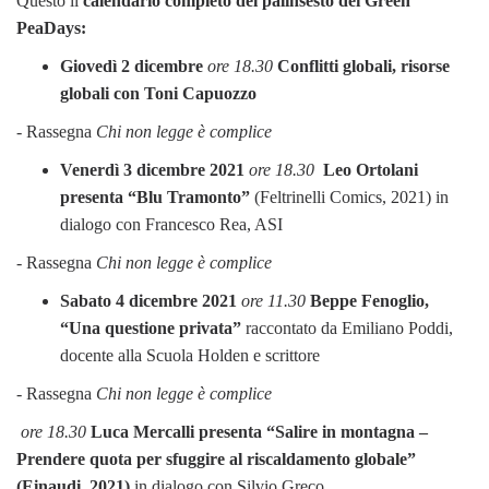
Questo il
calendario completo del palinsesto dei Green
PeaDays:
Giovedì 2 dicembre
ore 18.30
Conflitti globali, risorse
globali con Toni Capuozzo
- Rassegna
Chi non legge è complice
Venerdì 3 dicembre 2021
ore 18.30
Leo Ortolani
presenta “Blu Tramonto”
(Feltrinelli Comics, 2021) in
dialogo con Francesco Rea, ASI
- Rassegna
Chi non legge è complice
Sabato 4 dicembre 2021
ore 11.30
Beppe Fenoglio,
“Una questione privata”
raccontato da Emiliano Poddi,
docente alla Scuola Holden e scrittore
- Rassegna
Chi non legge è complice
ore 18.30
Luca Mercalli presenta “Salire in montagna –
Prendere quota per sfuggire al riscaldamento globale”
(Einaudi, 2021)
in dialogo con Silvio Greco