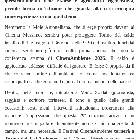
ipersfruttamento delle risorse e agricoltura rigenerativa,
prende forma un’edizione che guarda alla crisi ecologica
come esperienza ormai quotidiana
Nemmeno la Mole Antonelliana, che si erge proprio davanti al
Cinema Massimo, sembra poter proteggere Torino dal caldo
insolito di fine maggio. I 36 gradi delle 9.30 del mattino, fuori dal
cinema, sembrano già dire molto prima ancora che inizi la
conferenza stampa di
CinemAmbiente 2026
. Il caldo è
appiccicato addosso, difficile da ignorare. E forse è proprio da lì
che conviene partire: dall’ambiente non come tema lontano, ma
come qualcosa che entra nella giornata prima ancora delle parole.
Dentro, nella Sala Tre, intitolata a Mario Soldati (giornalista,
saggista e scrittore torinese), il tono è quello delle grandi
occasioni: posti pieni, interventi istituzionali, programma alla
mano e l’impressione che questa 29ª edizione arrivi in un
momento in cui parlare di ambiente non sia più una scelta di
campo, ma una necessità. Il Festival CinemAmbiente
tornerà a
Torino dal 3 al 7 giugno
, con il Cinema Massimo come centro