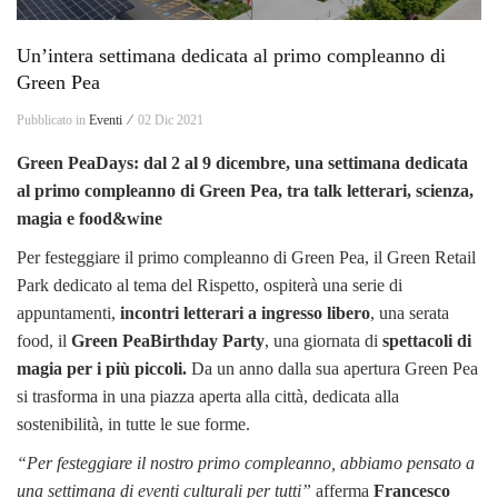
Un’intera settimana dedicata al primo compleanno di
Green Pea
Pubblicato in
Eventi ⁄
02 Dic 2021
Green PeaDays: d
al 2 al 9 dicembre, una settimana dedicata
al
primo compleanno di Green Pea, tra talk letterari, scienza,
magia e food&wine
Per festeggiare il primo compleanno di Green Pea, il Green Retail
Park dedicato al tema del Rispetto, ospiterà una serie di
appuntamenti,
incontri letterari a ingresso libero
, una serata
food, il
Green PeaBirthday Party
, una giornata di
spettacoli di
magia per i più piccoli
.
Da un anno dalla sua apertura Green Pea
si trasforma in una piazza aperta alla città, dedicata alla
sostenibilità, in tutte le sue forme.
“Per festeggiare il nostro primo compleanno, abbiamo pensato a
una settimana di eventi culturali per tutti”
afferma
Francesco