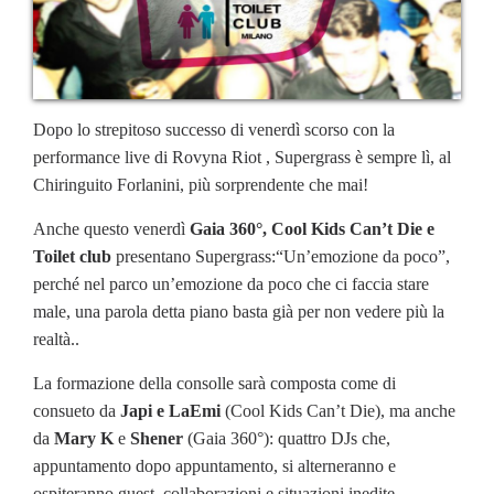
Dopo lo strepitoso successo di venerdì scorso con la
performance live di Rovyna Riot , Supergrass è sempre lì, al
Chiringuito Forlanini, più sorprendente che mai!
Anche questo venerdì
Gaia 360°, Cool Kids Can’t Die e
Toilet club
presentano Supergrass:“Un’emozione da poco”,
perché nel parco un’emozione da poco che ci faccia stare
male, una parola detta piano basta già per non vedere più la
realtà..
La formazione della consolle sarà composta come di
consueto da
Japi e LaEmi
(Cool Kids Can’t Die), ma anche
da
Mary K
e
Shener
(Gaia 360°): quattro DJs che,
appuntamento dopo appuntamento, si alterneranno e
ospiteranno guest, collaborazioni e situazioni inedite.