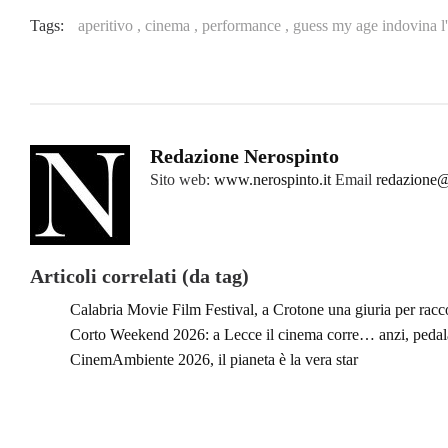
Tags:
aperitivo ,
cinema ,
performance ,
guess my age indovina l'
Redazione Nerospinto
Sito web:
www.nerospinto.it
Email
redazione@
Articoli correlati (da tag)
Calabria Movie Film Festival, a Crotone una giuria per racc
Corto Weekend 2026: a Lecce il cinema corre… anzi, pedala
CinemAmbiente 2026, il pianeta è la vera star