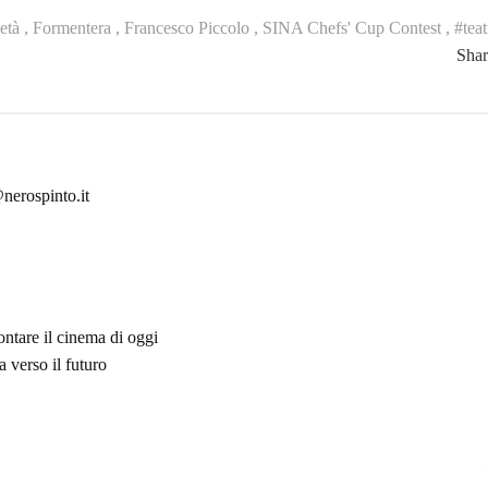
età ,
Formentera ,
Francesco Piccolo ,
SINA Chefs' Cup Contest ,
#tea
Sha
nerospinto.it
ontare il cinema di oggi
 verso il futuro