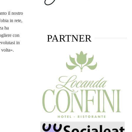
nto il nostro
obia in rete,
za ha
PARTNER
ogliere con
evolutasi in
 volta».