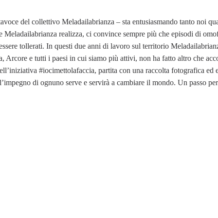
oce del collettivo Meladailabrianza – sta entusiasmando tanto noi qua
che Meladailabrianza realizza, ci convince sempre più che episodi di omof
re tollerati. In questi due anni di lavoro sul territorio Meladailabrian
rcore e tutti i paesi in cui siamo più attivi, non ha fatto altro che acc
ell’iniziativa #iocimettolafaccia, partita con una raccolta fotografica ed 
e l’impegno di ognuno serve e servirà a cambiare il mondo. Un passo per