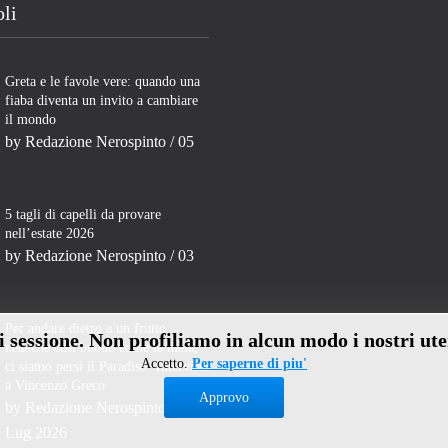
oli
Greta e le favole vere: quando una
fiaba diventa un invito a cambiare
il mondo
by
Redazione Nerospinto
/ 05
5 tagli di capelli da provare
nell’estate 2026
by
Redazione Nerospinto
/ 03
Per andare dietro a un frutto
di sessione. Non profiliamo in alcun modo i nostri ute
neanche così buono come la mela,
Accetto.
Per saperne di piu'
ci siamo persi il Paradiso- Intervista
a Vincenzo Greco
Approvo
by
Redazione Nerospinto
/ 31
Lug 2026