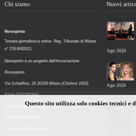
Chi siamo
Nuovi artic
Nerospinto
Testata giornalistica online. Reg. Tribunale di Milano
n° 276-9/92013.
Ago 2026
Nerospinto è un progetto dell'Associazione
Rosaspinto.
Via Schiaffino, 25 20158 Milano (Citofono 1002)
Ago 2026
P.IVA 07553080966
Questo sito utilizza solo cookies tecnici e 
redazione@nerospinto.it
direttore@nerospinto.it
vicedirettore@nerospinto.it