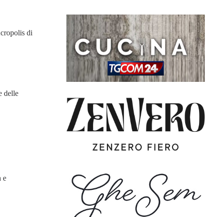
cropolis di
e delle
à e