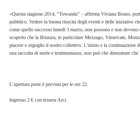
«Questa stagione 2014, “Towanda” – afferma Viviana Bruno, portav
pubblico. Vedere la buona riuscita degli eventi e delle iniziative 
come quello successo lunedì 3 marzo, non possono e non devono esse
scoperto che la Brianza, in particolare Mezzago, Vimercate, Monza, A
piacere e orgoglio il nostro collettivo. L’inizio e la continuazione d
una raccolta di storie e testimonianze, non può che dimostrare ch
L’apertura porte è prevista per le ore 22.
Ingresso 2 € con tessera Arci.