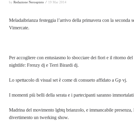
by
Redazione Nerospinto ⁄
19 Mar 2014
Meladaibrianza festeggia l’arrivo della primavera con la seconda s
Vimercate.
Per accogliere con entusiasmo lo sbocciare dei fiori e il ritorno del
nightlife: Frenzy dj e Terri Birardi dj.
Lo spettacolo di visual set è come di consueto affidato a Gp vj.
I momenti più belli della serata e i partecipanti saranno immortal
Madrina del movimento lgbtq brianzolo, e immancabile presenza, la
divertimento un twerking show.