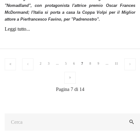
"Nomadland", con protagonista l'attrice premio Oscar Frances
McDormand; l'Italia si porta a casa la Coppa Volpi per il Miglior
attore a Pierfrancesco Favino, per "Padrenostro".
Leggi tutto...
2
3
...
5
6
7
8
9
...
11
Pagina 7 di 14