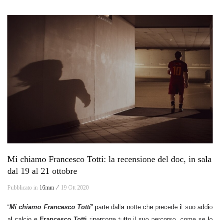
Mi chiamo Francesco Totti: la recensione del doc, in sala
dal 19 al 21 ottobre
Pubblicato in
16mm ⁄
19 Ott 2020
“
Mi chiamo Francesco Totti
” parte dalla notte che precede il suo addio
al calcio e
Francesco Totti
ripercorre tutto il suo percorso, come se lo