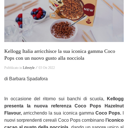
Kellogg Italia arricchisce la sua iconica gamma Coco
Pops con un nuovo gusto alla nocciola
Pubblicato in
Lifestyle ⁄
03 Ott 2022
di Barbara Spadafora
In occasione del ritorno sui banchi di scuola,
Kellogg
presenta la nuova
referenza Coco Pops Hazelnut
Flavour,
arricchendo la sua iconica gamma
Coco Pops.
I
nuovi sorprendenti cereali Coco Pops combinano
l’iconico
cacao al gusto della nocciola,
dando un sapore unico al