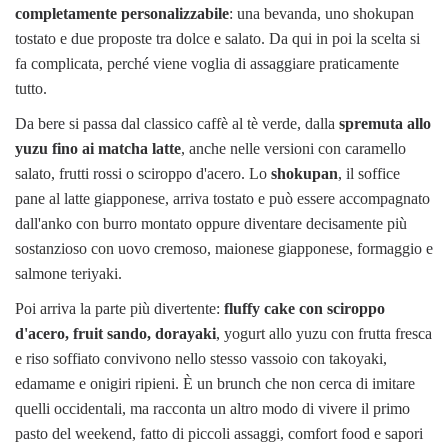
completamente personalizzabile
: una bevanda, uno shokupan
tostato e due proposte tra dolce e salato. Da qui in poi la scelta si
fa complicata, perché viene voglia di assaggiare praticamente
tutto.
Da bere si passa dal classico caffè al tè verde, dalla
spremuta allo
yuzu fino ai matcha latte
, anche nelle versioni con caramello
salato, frutti rossi o sciroppo d'acero. Lo
shokupan
, il soffice
pane al latte giapponese, arriva tostato e può essere accompagnato
dall'anko con burro montato oppure diventare decisamente più
sostanzioso con uovo cremoso, maionese giapponese, formaggio e
salmone teriyaki.
Poi arriva la parte più divertente:
fluffy cake con sciroppo
d'acero, fruit sando, dorayaki
, yogurt allo yuzu con frutta fresca
e riso soffiato convivono nello stesso vassoio con takoyaki,
edamame e onigiri ripieni. È un brunch che non cerca di imitare
quelli occidentali, ma racconta un altro modo di vivere il primo
pasto del weekend, fatto di piccoli assaggi, comfort food e sapori