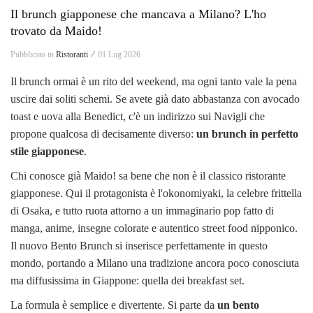
Il brunch giapponese che mancava a Milano? L'ho
trovato da Maido!
Pubblicato in
Ristoranti ⁄
01 Lug 2026
Il brunch ormai è un rito del weekend, ma ogni tanto vale la pena
uscire dai soliti schemi. Se avete già dato abbastanza con avocado
toast e uova alla Benedict, c'è un indirizzo sui Navigli che
propone qualcosa di decisamente diverso:
un brunch in perfetto
stile giapponese
.
Chi conosce già Maido! sa bene che non è il classico ristorante
giapponese. Qui il protagonista è l'okonomiyaki, la celebre frittella
di Osaka, e tutto ruota attorno a un immaginario pop fatto di
manga, anime, insegne colorate e autentico street food nipponico.
Il nuovo Bento Brunch si inserisce perfettamente in questo
mondo, portando a Milano una tradizione ancora poco conosciuta
ma diffusissima in Giappone: quella dei breakfast set.
La formula è semplice e divertente. Si parte da
un bento