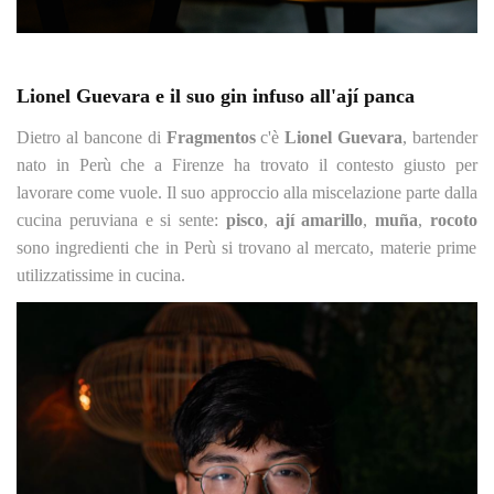
Lionel Guevara e il suo gin infuso all'ají panca
Dietro al bancone di
Fragmentos
c'è
Lionel Guevara
, bartender
nato in Perù che a Firenze ha trovato il contesto giusto per
lavorare come vuole. Il suo approccio alla miscelazione parte dalla
cucina peruviana e si sente:
pisco
,
ají amarillo
,
muña
,
rocoto
sono ingredienti che in Perù si trovano al mercato, materie prime
utilizzatissime in cucina.