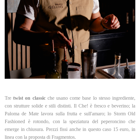
Tre
twist on classic
che usano come base lo stesso ingrediente,
con strutture solide e stili distinti. Il Che! è fresco e beverino; la
Paloma de Mate lavora sulla frutta e sull'amaro; lo Storm Old
Fashioned è rotondo, con la speziatura del peperoncino che
emerge in chiusura. Prezzi fissi anche in questo caso 15 euro, in
linea con la proposta di Fragmentos.