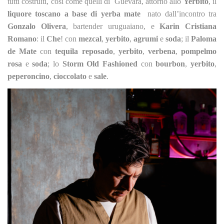
tutti costruiti, così come quelli di Guevara, attorno allo
Yerbito
, il
liquore toscano a base di yerba mate
nato dall’incontro tra
Gonzalo Olivera
, bartender uruguaiano, e
Karin Cristiana
Romano
: il
Che
! con
mezcal
,
yerbito
,
agrumi
e
soda
; il
Paloma
de Mate
con
tequila reposado
,
yerbito
,
verbena
,
pompelmo
rosa
e
soda
; lo
Storm Old Fashioned
con
bourbon
,
yerbito
,
peperoncino
,
cioccolato
e
sale
.