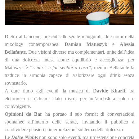
Dietro al bancone, presenti alle serate inaugurali, due nomi della
mixology contemporanea:
Damian Matuszyk
e
Alessia
Bellafante
. Due visioni diverse ma complementari, unite dall’idea
di una dolcezza intesa come equilibrio e accoglienza: per
Matuszyk è
“sentirsi e far sentire a casa”
, mentre Bellafante la
traduce in armonia capace di valorizzare ogni drink senza
sovrastarlo.
A dare ritmo agli eventi, la musica di
Davide Kharfi
, tra
elettronica e richiami Italo disco, per un’atmosfera calda e
coinvolgente.
Opinioni da Bar
ha portato il suo format di conversazioni
spontanee all’interno delle serate, invitando il pubblico a
condividere pensieri e interpretazioni sul tema della dolcezza.
Le
Dolce Nights
non sono solo eventi, ma un’estensione concreta