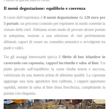
Il menù degustazione: equilibrio e coerenza
Il cuore dell’esperienza è
il menù degustazione
da
120 euro per
5 portate
, un percorso costruito per esprimere in modo coerente la
visione dello chef. Abbiamo avuto modo di provare alcune portate
in anteprima, insieme a una selezione di vini perfettamente
abbinati, capaci di creare un connubio armonico e avvolgente tra
piatti e calici.
Tra gli assaggi interessanti spicca il
filetto di bue irlandese in
casseruola con caponata, capperi lacrimella e salsa al lime
. Un
piatto giocato sull’equilibrio: la carne risulta tenera e succosa,
valorizzata da una materia prima di altissima qualità. La caponata
aggiunge una nota agrodolce ben calibrata, i capperi apportano
sapidità, mentre la salsa al lime dona freschezza, completando la
portata con eleganza.