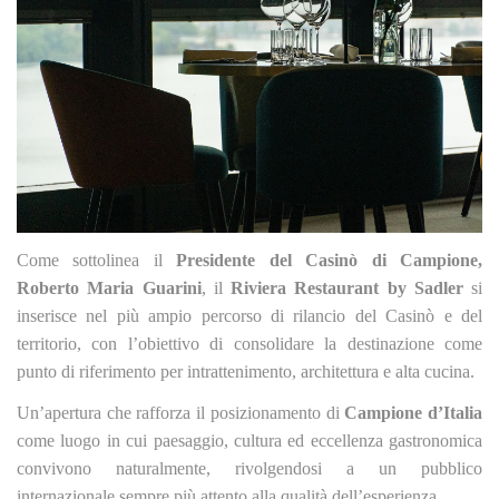
Come sottolinea il
Presidente del Casinò di Campione,
Roberto Maria Guarini
, il
Riviera Restaurant by Sadler
si
inserisce nel più ampio percorso di rilancio del Casinò e del
territorio, con l’obiettivo di consolidare la destinazione come
punto di riferimento per intrattenimento, architettura e alta cucina.
Un’apertura che rafforza il posizionamento di
Campione d’Italia
come luogo in cui paesaggio, cultura ed eccellenza gastronomica
convivono naturalmente, rivolgendosi a un pubblico
internazionale sempre più attento alla qualità dell’esperienza.