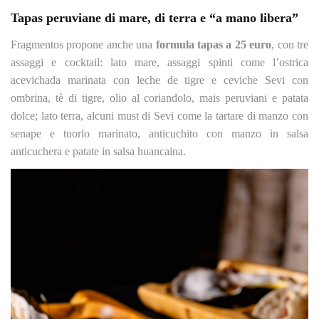
Tapas peruviane di mare, di terra e “a mano libera”
Fragmentos propone anche una
formula tapas a 25 euro
, con tre
assaggi e cocktail: lato mare, assaggi spinti come l’ostrica
acevichada marinata con leche de tigre e ceviche Sevi con
ombrina, tè di tigre, olio al coriandolo, mais peruviani e patata
dolce; lato terra, alcuni must di Sevi come la tartare di manzo con
senape e tuorlo marinato, anticuchito con manzo in salsa
anticuchera e patate in salsa huancaina.