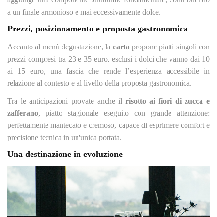
a un finale armonioso e mai eccessivamente dolce.
Prezzi, posizionamento e proposta gastronomica
Accanto al menù degustazione, la
carta
propone piatti singoli con
prezzi compresi tra 23 e 35 euro, esclusi i dolci che vanno dai 10
ai 15 euro, una fascia che rende l’esperienza accessibile in
relazione al contesto e al livello della proposta gastronomica.
Tra le anticipazioni provate anche il
risotto ai fiori di zucca e
zafferano
, piatto stagionale eseguito con grande attenzione:
perfettamente mantecato e cremoso, capace di esprimere comfort e
precisione tecnica in un'unica portata.
Una destinazione in evoluzione