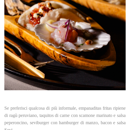
Se preferisci qualcosa di più informale, empanaditas fritas ripiene
di ragù peruviano, taquitos di carne con scamone marinato e salsa
peperoncino, seviburger con hamburger di manzo, bacon e salsa
Sevi.