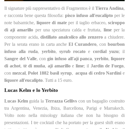
Il signature più rappresentativo di Fragmentos è il
Tierra Andina
,
e racconta bene questa filosofia:
pisco infuso all'eucalipto
per le
note balsamiche,
liquore di mate
per il taglio erbaceo,
sciroppo
di ají amarillo
per una speziatura calda e fruttata,
lime
per la
componente acida,
distillato analcolico allo zenzero
a chiudere.
Per la serata erano in carta anche
El Curandero
, con
bourbon
infuso alla ruda
,
yerbito
,
syrub rocato
e
cordial yuzu
; il
Sangre del Valle
, con
gin infuso all'ají panca
,
yerbito
,
liquore
di achot
,
tè di muña
,
aji amarillo
e
lime
; il
Jardín de Fuego
,
con
mezcal
,
Polot 1882 basil syrup
,
acqua di cedro Nardini
e
liquore all'eucalipto
. Tutti a 15 euro.
Lucas Kelm e lo Yerbito
Lucas Kelm
guida la
Terrazza Gellivs
con un bagaglio costruito
tra Argentina, Venezia, Ibiza, Barcellona, Parigi e Marrakech.
Volto noto nella mixology italiana che non ha bisogno di
presentazioni. I tre cocktail che ha portato per la guest shift erano