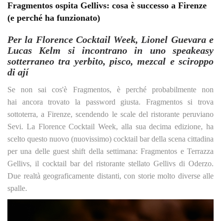
Fragmentos ospita Gellivs: cosa è successo a Firenze
(e perché ha funzionato)
Per la Florence Cocktail Week, Lionel Guevara e
Lucas Kelm si incontrano in uno speakeasy
sotterraneo tra yerbito, pisco, mezcal e sciroppo
di ají
Se non sai cos'è Fragmentos, è perché probabilmente non
hai ancora trovato la password giusta. Fragmentos si trova
sottoterra, a Firenze, scendendo le scale del ristorante peruviano
Sevi.
La Florence Cocktail Week, alla sua decima edizione, ha
scelto questo nuovo (nuovissimo) cocktail bar della scena cittadina
per una delle guest shift della settimana: Fragmentos e Terrazza
Gellivs, il cocktail bar del ristorante stellato Gellivs di Oderzo.
Due realtà geograficamente distanti, con storie molto diverse alle
spalle.