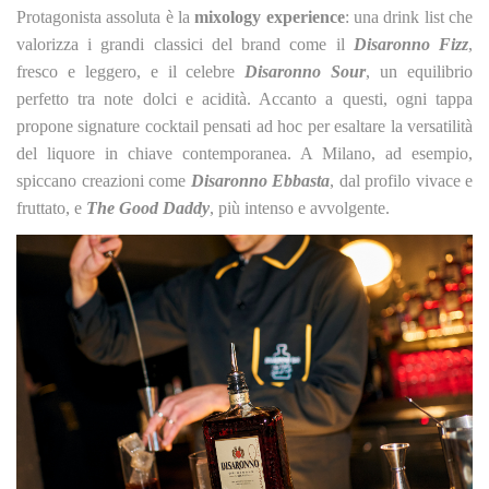
Protagonista assoluta è la
mixology experience
: una drink list che
valorizza i grandi classici del brand come il
Disaronno Fizz
,
fresco e leggero, e il celebre
Disaronno Sour
, un equilibrio
perfetto tra note dolci e acidità. Accanto a questi, ogni tappa
propone signature cocktail pensati ad hoc per esaltare la versatilità
del liquore in chiave contemporanea. A Milano, ad esempio,
spiccano creazioni come
Disaronno Ebbasta
, dal profilo vivace e
fruttato, e
The Good Daddy
, più intenso e avvolgente.