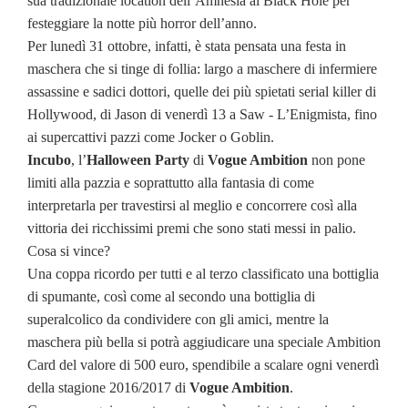
sua tradizionale location dell’Amnesia al Black Hole per
festeggiare la notte più horror dell’anno.
Per lunedì 31 ottobre, infatti, è stata pensata una festa in
maschera che si tinge di follia: largo a maschere di infermiere
assassine e sadici dottori, quelle dei più spietati serial killer di
Hollywood, di Jason di venerdì 13 a Saw - L’Enigmista, fino
ai supercattivi pazzi come Jocker o Goblin.
Incubo
, l’
Halloween Party
di
Vogue Ambition
non pone
limiti alla pazzia e soprattutto alla fantasia di come
interpretarla per travestirsi al meglio e concorrere così alla
vittoria dei ricchissimi premi che sono stati messi in palio.
Cosa si vince?
Una coppa ricordo per tutti e al terzo classificato una bottiglia
di spumante, così come al secondo una bottiglia di
superalcolico da condividere con gli amici, mentre la
maschera più bella si potrà aggiudicare una speciale Ambition
Card del valore di 500 euro, spendibile a scalare ogni venerdì
della stagione 2016/2017 di
Vogue Ambition
.