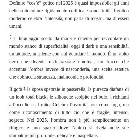
Definire “cos’è” gotico nel 2025 è quasi impossibile: gli anni
delle sottoculture rigidamente codificate sono finiti. Il gotico
moderno celebra l’intensità, non parla di mostri, ma di esseri
umani.
È il linguaggio scelto da moda e cinema per raccontare un
mondo stanco di superficialità; oggi il dark è una sensibilità,
un’attitude, una lente con cui guardare il mondo. È un abito
nero che diventa dichiarazione emotiva, un trucco che
accentua l’ombra invece di nasconderla, una scelta estetica
che abbraccia stranezza, malinconia e profondità.
Il goth è la sposa spettrale in passerella, la purezza diafana di
un look total black, le silhouette scolpite nel buio, i richiami
all’occulto e al mito. Celebra l’oscurità non come fuga, ma
come riconoscimento di tutto ciò che è fragile, intenso,
segreto. Nel 2025, l’ombra non è più semplicemente un
rifugio: è uno spazio dove l’anima si rivela nelle sue
sfumature più profonde, delicate e inaspettate.