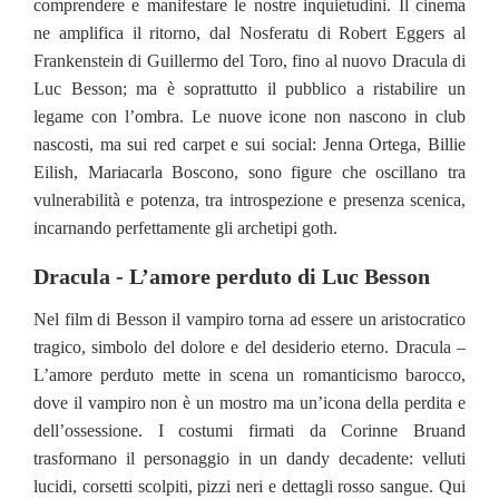
comprendere e manifestare le nostre inquietudini. Il cinema
ne amplifica il ritorno, dal Nosferatu di Robert Eggers al
Frankenstein di Guillermo del Toro, fino al nuovo Dracula di
Luc Besson; ma è soprattutto il pubblico a ristabilire un
legame con l’ombra. Le nuove icone non nascono in club
nascosti, ma sui red carpet e sui social: Jenna Ortega, Billie
Eilish, Mariacarla Boscono, sono figure che oscillano tra
vulnerabilità e potenza, tra introspezione e presenza scenica,
incarnando perfettamente gli archetipi goth.
Dracula - L’amore perduto di Luc Besson
Nel film di Besson il vampiro torna ad essere un aristocratico
tragico, simbolo del dolore e del desiderio eterno. Dracula –
L’amore perduto mette in scena un romanticismo barocco,
dove il vampiro non è un mostro ma un’icona della perdita e
dell’ossessione. I costumi firmati da Corinne Bruand
trasformano il personaggio in un dandy decadente: velluti
lucidi, corsetti scolpiti, pizzi neri e dettagli rosso sangue. Qui