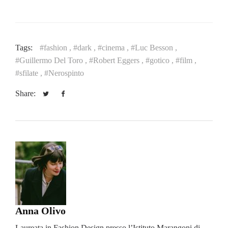
Tags:
#fashion ,
#dark ,
#cinema ,
#Luc Besson ,
#Guillermo Del Toro ,
#Robert Eggers ,
#gotico ,
#film ,
#sfilate ,
#Nerospinto
Share:
Anna Olivo
Laureata in Fashion Design presso l’Istituto Marangoni di