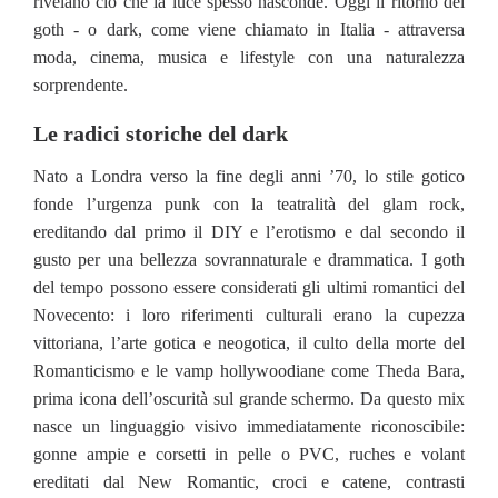
rivelano ciò che la luce spesso nasconde. Oggi il ritorno del
goth - o dark, come viene chiamato in Italia - attraversa
moda, cinema, musica e lifestyle con una naturalezza
sorprendente.
Le radici storiche del dark
Nato a Londra verso la fine degli anni ’70, lo stile gotico
fonde l’urgenza punk con la teatralità del glam rock,
ereditando dal primo il DIY e l’erotismo e dal secondo il
gusto per una bellezza sovrannaturale e drammatica. I goth
del tempo possono essere considerati gli ultimi romantici del
Novecento: i loro riferimenti culturali erano la cupezza
vittoriana, l’arte gotica e neogotica, il culto della morte del
Romanticismo e le vamp hollywoodiane come Theda Bara,
prima icona dell’oscurità sul grande schermo. Da questo mix
nasce un linguaggio visivo immediatamente riconoscibile:
gonne ampie e corsetti in pelle o PVC, ruches e volant
ereditati dal New Romantic, croci e catene, contrasti