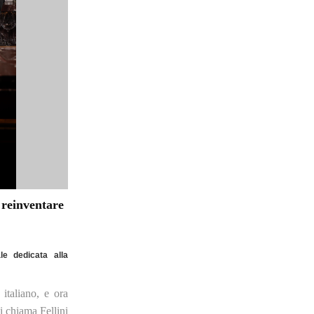
a reinventare
e dedicata alla
italiano, e ora
i chiama Fellini