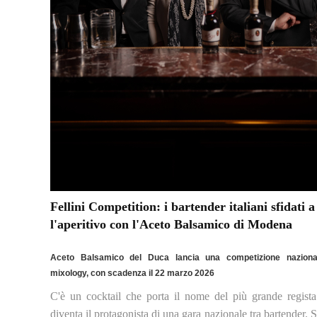
Fellini Competition: i bartender italiani sfidati 
l'aperitivo con l'Aceto Balsamico di Modena
Aceto Balsamico del Duca lancia una competizione nazional
mixology, con scadenza il 22 marzo 2026
C'è un cocktail che porta il nome del più grande regista 
diventa il protagonista di una gara nazionale tra bartender. S