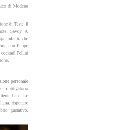
amico di Modena
ione di Taste, il
hotel Savoy. A
Spilamberto che
ione con Peppe
cocktail Fellini
zione.
azione personale
zo obbligatorio
iente base. Le
liana, rispettare
rio gustativo,