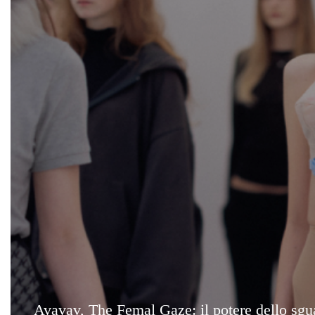
Avavav, The Femal Gaze: il potere dello sgu