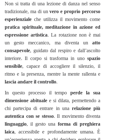
Non si tratta di una lezione di danza nel senso
tradizionale, ma di un
vero e proprio percorso
esperienziale
che utilizza il movimento come
pratica spirituale, meditazione in azione ed
espressione artistica
. La rotazione non è mai
un gesto meccanico, ma diventa un
atto
consapevole
, guidato dal respiro e dall’ascolto
interiore. Il corpo si trasforma in uno
spazio
sensibile
, capace di accogliere il silenzio, il
ritmo e la presenza, mentre la mente rallenta e
lascia andare il controllo
.
In questo processo il tempo
perde la sua
dimensione abituale
e si dilata, permettendo a
chi partecipa di entrare in una
relazione più
autentica con se stesso
. Il movimento diventa
linguaggio
, il gesto una
forma di preghiera
laica
, accessibile e profondamente umana. È
un’esperienza aperta a chi desidera esplorare il