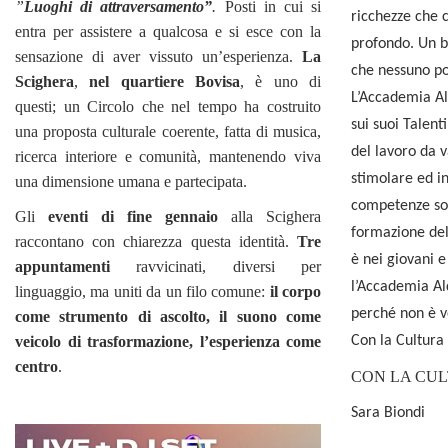
”
Luoghi di attraversamento”
.
Posti in cui si
ricchezze che 
entra per assistere a qualcosa e si esce con la
profondo. Un b
sensazione di aver vissuto un’esperienza.
La
che nessuno po
Scighera
,
nel quartiere Bovisa
, è uno di
L’Accademia Al
questi; un Circolo che nel tempo ha costruito
sui suoi Talen
una proposta culturale coerente, fatta di musica,
del lavoro da v
ricerca interiore e comunità, mantenendo viva
stimolare ed i
una dimensione umana e partecipata.
competenze son
Gli
eventi di fine gennaio
alla Scighera
formazione dell
raccontano con chiarezza questa identità.
Tre
è nei giovani 
appuntamenti
ravvicinati, diversi per
l’Accademia Ald
linguaggio, ma uniti da un filo comune:
il corpo
perché non è v
come strumento di ascolto, il suono come
Con la Cultura s
veicolo di trasformazione, l’esperienza come
centro
.
CON LA CU
Sara Biondi