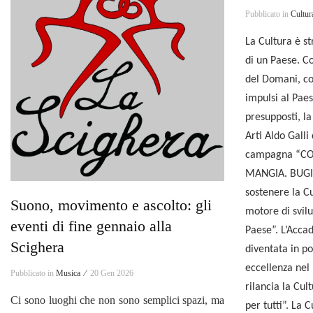
Pubblicato in
Cultur
La Cultura è st
di un Paese. Co
del Domani, co
impulsi al Paes
presupposti, l
Arti Aldo Galli
campagna “CO
MANGIA. BUGIA
sostenere la C
Suono, movimento e ascolto: gli
motore di svilu
eventi di fine gennaio alla
Paese”. L’Acca
Scighera
diventata in po
eccellenza nel
Pubblicato in
Musica ⁄
20 Gen 2026
rilancia la Cul
Ci sono luoghi che non sono semplici spazi, ma
per tutti”. La 