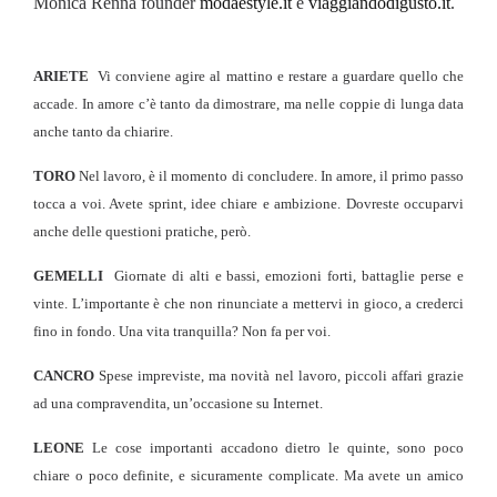
Monica Renna founder
modaestyle.it
e
viaggiandodigusto.it
.
ARIETE
Vi conviene agire al mattino e restare a guardare quello che
accade. In amore c’è tanto da dimostrare, ma nelle coppie di lunga data
anche tanto da chiarire.
TORO
Nel lavoro, è il momento di concludere. In amore, il primo passo
tocca a voi. Avete sprint, idee chiare e ambizione. Dovreste occuparvi
anche delle questioni pratiche, però.
GEMELLI
Giornate di alti e bassi, emozioni forti, battaglie perse e
vinte. L’importante è che non rinunciate a mettervi in gioco, a crederci
fino in fondo. Una vita tranquilla? Non fa per voi.
CANCRO
Spese impreviste, ma novità nel lavoro, piccoli affari grazie
ad una compravendita, un’occasione su Internet.
LEONE
Le cose importanti accadono dietro le quinte, sono poco
chiare o poco definite, e sicuramente complicate. Ma avete un amico