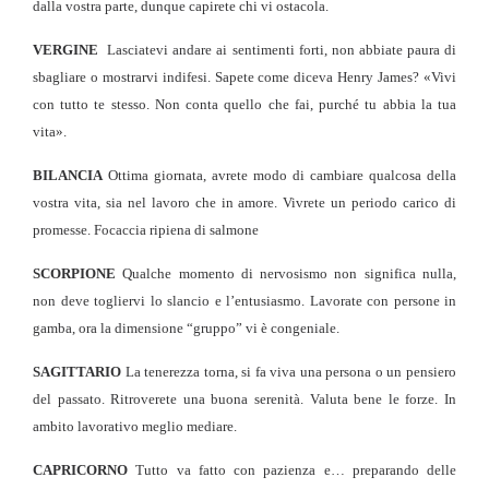
dalla vostra parte, dunque capirete chi vi ostacola.
VERGINE
Lasciatevi andare ai sentimenti forti, non abbiate paura di
sbagliare o mostrarvi indifesi. Sapete come diceva Henry James? «Vivi
con tutto te stesso. Non conta quello che fai, purché tu abbia la tua
vita».
BILANCIA
Ottima giornata, avrete modo di cambiare qualcosa della
vostra vita, sia nel lavoro che in amore. Vivrete un periodo carico di
promesse. Focaccia ripiena di salmone
SCORPIONE
Qualche momento di nervosismo non significa nulla,
non deve togliervi lo slancio e l’entusiasmo. Lavorate con persone in
gamba, ora la dimensione “gruppo” vi è congeniale.
SAGITTARIO
La tenerezza torna, si fa viva una persona o un pensiero
del passato. Ritroverete una buona serenità. Valuta bene le forze. In
ambito lavorativo meglio mediare.
CAPRICORNO
Tutto va fatto con pazienza e… preparando delle