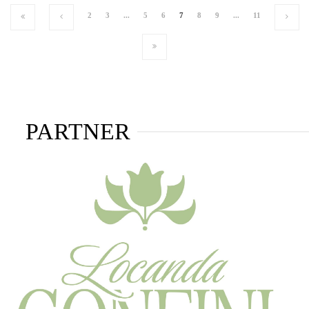
2
3
...
5
6
7
8
9
...
11
PARTNER