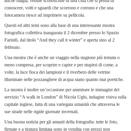
anche magia, vedute sconosciute di una città che si pensa di
conoscere, volti e sguardi che scorrono e corrono e che una
fotocamera riesce ad imprimere su pellicola.
Questi ed altri temi sono alla base di una interessante mostra
fotografica collettiva inaugurata il 2 dicembre presso lo Spazio
Farini6, dal titolo “And they call it winter” e aperta sino al 2
febbraio.
Una mostra che è anche un viaggio nella stagione più temuta o
meno compresa, per scoprire e capire e per stupirsi di come, a
volte, la luce fioca dei lampioni e il riverbero delle vetrine
illuminate nelle pozzanghere di acqua siano quanto mai poetiche.
La mostra è inoltre un’occasione per ammirare le immagini del
servizio “A walk in London” di Nicola Ughi, indagine visiva sulla
capitale inglese, fatta di una variegata umanità che attraversa le
sue strade nelle rigide giornate invernali.
Una buona notizia per gli amanti della fotografia: tutte le foto,
firmate e a tiratura limitata sono in vendita con prezzi non