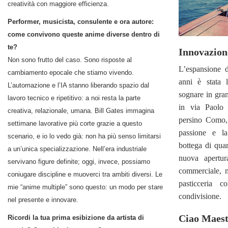
creatività con maggiore efficienza.
Performer, musicista, consulente e ora autore:
come convivono queste anime diverse dentro di
te?
Innovazion
Non sono frutto del caso. Sono risposte al
L’espansione d
cambiamento epocale che stiamo vivendo.
anni è stata 
L’automazione e l’IA stanno liberando spazio dal
sognare in gra
lavoro tecnico e ripetitivo: a noi resta la parte
in via Paolo 
creativa, relazionale, umana. Bill Gates immagina
persino Como,
settimane lavorative più corte grazie a questo
passione e l
scenario, e io lo vedo già: non ha più senso limitarsi
bottega di qua
a un’unica specializzazione. Nell’era industriale
nuova apertu
servivano figure definite; oggi, invece, possiamo
commerciale, 
coniugare discipline e muoverci tra ambiti diversi. Le
pasticceria 
mie “anime multiple” sono questo: un modo per stare
condivisione.
nel presente e innovare.
Ciao Maestr
Ricordi la tua prima esibizione da artista di