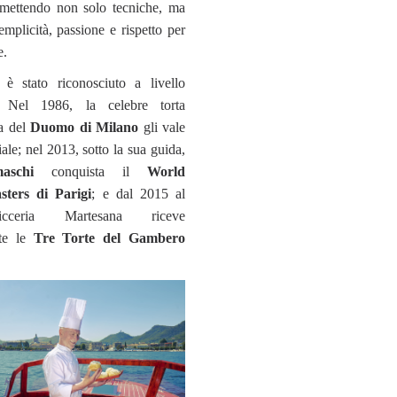
rasmettendo non solo tecniche, ma
emplicità, passione e rispetto per
e.
 è stato riconosciuto a livello
e. Nel 1986, la celebre torta
a del
Duomo di Milano
gli vale
ale; nel 2013, sotto la sua guida,
aschi
conquista il
World
ters di Parigi
; e dal 2015 al
icceria Martesana riceve
nte le
Tre Torte del Gambero