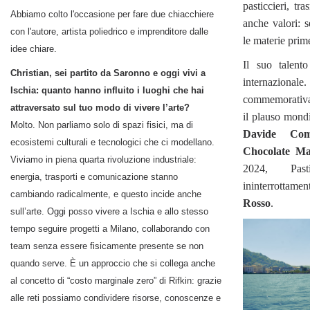
pasticcieri, t
Abbiamo colto l'occasione per fare due chiacchiere
anche valori: s
con l'autore, artista poliedrico e imprenditore dalle
le materie prim
idee chiare.
Il suo talento
Christian, sei partito da Saronno e oggi vivi a
internazional
Ischia: quanto hanno influito i luoghi che hai
commemorativ
attraversato sul tuo modo di vivere l’arte?
il plauso mondi
Molto. Non parliamo solo di spazi fisici, ma di
Davide Com
ecosistemi culturali e tecnologici che ci modellano.
Chocolate Mas
Viviamo in piena quarta rivoluzione industriale:
2024, Past
energia, trasporti e comunicazione stanno
ininterrottame
cambiando radicalmente, e questo incide anche
Rosso
.
sull’arte. Oggi posso vivere a Ischia e allo stesso
tempo seguire progetti a Milano, collaborando con
team senza essere fisicamente presente se non
quando serve. È un approccio che si collega anche
al concetto di “costo marginale zero” di Rifkin: grazie
alle reti possiamo condividere risorse, conoscenze e