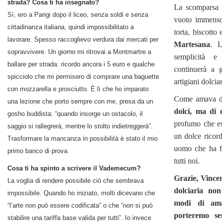
strada? Cosa ti ha insegnato?
La scomparsa
Sì, ero a Parigi dopo il liceo, senza soldi e senza
vuoto immenso,
cittadinanza italiana, quindi impossibilitato a
torta, biscotto
lavorare. Spesso raccoglievo verdura dai mercati per
Martesana
. L
sopravvivere. Un giorno mi ritrovai a Montmartre a
semplicità e 
ballare per strada: ricordo ancora i 5 euro e qualche
continuerà a g
spicciolo che mi permisero di comprare una baguette
artigiani dolciar
con mozzarella e prosciutto. È lì che ho imparato
Come amava di
una lezione che porto sempre con me, presa da un
dolci, ma di 
gosho buddista: “quando insorge un ostacolo, il
profumo che es
saggio si rallegrerà, mentre lo stolto indietreggerà”.
un dolce ricor
Trasformare la mancanza in possibilità è stato il mio
uomo che ha f
primo banco di prova.
tutti noi.
Cosa ti ha spinto a scrivere il Vademecum?
Grazie, Vince
La voglia di rendere possibile ciò che sembrava
dolciaria non
impossibile. Quando ho iniziato, molti dicevano che
modi di ama
“l’arte non può essere codificata” o che “non si può
porteremo se
stabilire una tariffa base valida per tutti”. Io invece