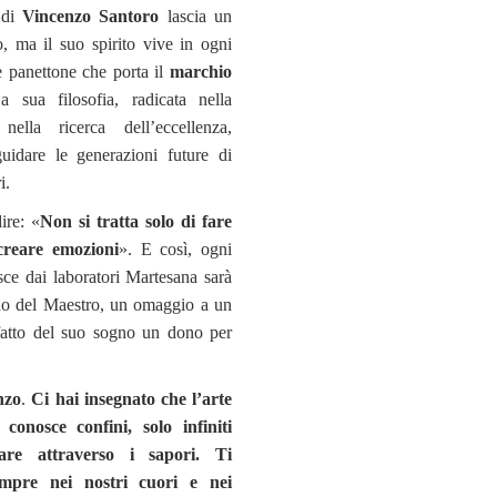
 di
Vincenzo Santoro
lascia un
 ma il suo spirito vive in ogni
 e panettone che porta il
marchio
a sua filosofia, radicata nella
nella ricerca dell’eccellenza,
uidare le generazioni future di
i.
re: «
Non si tratta solo di fare
creare emozioni
». E così, ogni
ce dai laboratori Martesana sarà
do del Maestro, un omaggio a un
atto del suo sogno un dono per
nzo
.
Ci hai insegnato che l’arte
 conosce confini, solo infiniti
re attraverso i sapori. Ti
mpre nei nostri cuori e nei