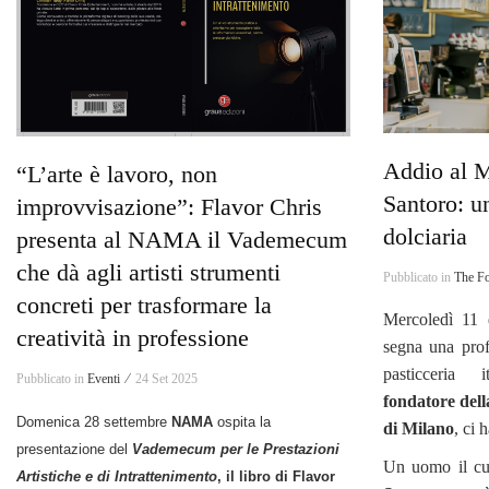
Addio al 
“L’arte è lavoro, non
Santoro: un
improvvisazione”: Flavor Chris
dolciaria
presenta al NAMA il Vademecum
che dà agli artisti strumenti
Pubblicato in
The Fo
concreti per trasformare la
Mercoledì 11
creatività in professione
segna una prof
pasticceria 
Pubblicato in
Eventi ⁄
24 Set 2025
fondatore dell
Domenica 28 settembre
NAMA
ospita la
di Milano
, ci h
presentazione del
Vademecum per le Prestazioni
Un uomo il cui
Artistiche e di Intrattenimento
, il libro di Flavor