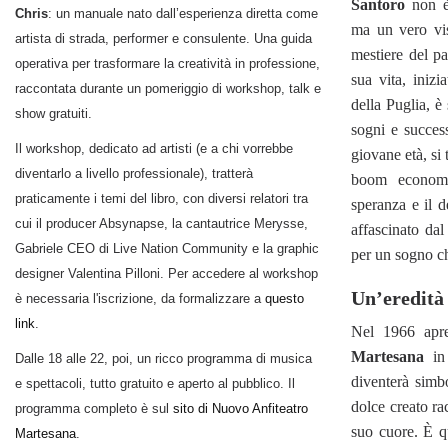
Santoro
non è 
Chris
: un manuale nato dall’esperienza diretta come
ma un vero vis
artista di strada, performer e consulente. Una guida
mestiere del pa
operativa per trasformare la creatività in professione,
sua vita, inizi
raccontata durante un pomeriggio di workshop, talk e
della Puglia, è 
show gratuiti.
sogni e success
Il workshop, dedicato ad artisti (e a chi vorrebbe
giovane età, si 
diventarlo a livello professionale), tratterà
boom economi
praticamente i temi del libro, con diversi relatori tra
speranza e il d
cui il producer Absynapse, la cantautrice Merysse,
affascinato dal
Gabriele CEO di Live Nation Community e la graphic
per un sogno c
designer Valentina Pilloni. Per accedere al workshop
Un’eredità 
è necessaria l'iscrizione, da formalizzare a
questo
link
.
Nel 1966 apr
Martesana
in 
Dalle 18 alle 22, poi, un ricco programma di musica
diventerà simb
e spettacoli, tutto gratuito e aperto al pubblico. Il
dolce creato ra
programma completo è sul
sito di Nuovo Anfiteatro
suo cuore. È q
Martesana
.