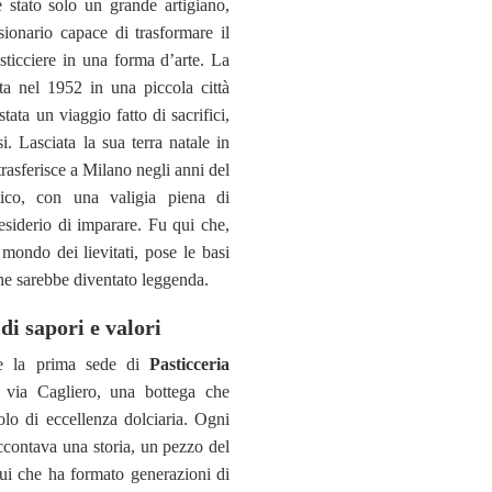
stato solo un grande artigiano,
ionario capace di trasformare il
sticciere in una forma d’arte. La
ata nel 1952 in una piccola città
stata un viaggio fatto di sacrifici,
i. Lasciata la sua terra natale in
trasferisce a Milano negli anni del
co, con una valigia piena di
esiderio di imparare. Fu qui che,
 mondo dei lievitati, pose le basi
he sarebbe diventato leggenda.
di sapori e valori
e la prima sede di
Pasticceria
via Cagliero, una bottega che
olo di eccellenza dolciaria. Ogni
ccontava una storia, un pezzo del
ui che ha formato generazioni di