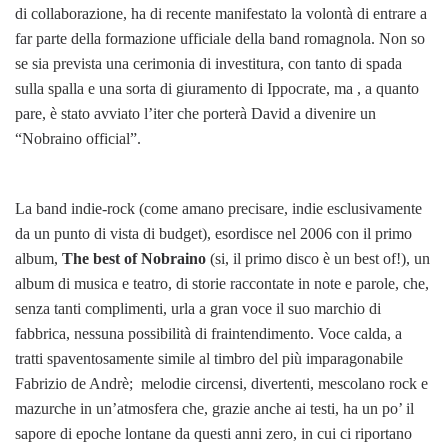
di collaborazione, ha di recente manifestato la volontà di entrare a
far parte della formazione ufficiale della band romagnola. Non so
se sia prevista una cerimonia di investitura, con tanto di spada
sulla spalla e una sorta di giuramento di Ippocrate, ma , a quanto
pare, è stato avviato l’iter che porterà David a divenire un
“Nobraino official”.
La band indie-rock (come amano precisare, indie esclusivamente
da un punto di vista di budget), esordisce nel 2006 con il primo
album,
The best of Nobraino
(si, il primo disco è un best of!), un
album di musica e teatro, di storie raccontate in note e parole, che,
senza tanti complimenti, urla a gran voce il suo marchio di
fabbrica, nessuna possibilità di fraintendimento. Voce calda, a
tratti spaventosamente simile al timbro del più imparagonabile
Fabrizio de Andrè; melodie circensi, divertenti, mescolano rock e
mazurche in un’atmosfera che, grazie anche ai testi, ha un po’ il
sapore di epoche lontane da questi anni zero, in cui ci riportano