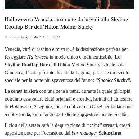
Halloween a Venezia: una notte da brividi allo Skyline
Rooftop Bar dell’Hilton Molino Stucky
Pubblicato in
Nigthlife ⁄
31 Ott 2023
Venezia, città di fascino e mistero, è la destinazione perfetta per
festeggiare
Halloween
in modo unico e indimenticabile. Lo
Skyline Rooftop Bar
dell’Hilton Molino Stucky, situato sulla
Giudecca, l’isola più autentica della Laguna, propone un evento
speciale per la notte più spaventosa dell’anno:
“Spooky Stucky”
.
La serata inizierà con una cena a tema, durante la quale gli ospiti
potranno assaggiare piatti originali e creativi, ispirati all’atmosfera
di
Halloween
. A seguire, musica dal vivo e
DJ set
per ballare fino
a notte fonda, ammirando dall’alto le suggestive luci della città.
Il clou della serata sarà la degustazione di
cocktail
stregati, creati
appositamente per l’occasione dal
bar manager
Sebastiano