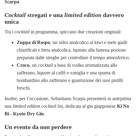
Scarpa
.
Cocktail
stregati e una
limited edition
davvero
unica
Tra i
cocktail
in programma, spiccano due creazioni originali:
Zuppa di Rospo
, un sidro analcolico al kiwi e mele gialli
chiarificati e birra analcolica, ispirato alla famosa pozione
preparata dalle streghe per controllare il tempo atmosferico;
Croco
, un
cocktail
a base di vodka aromatizzata allo
zafferano, liquore al caffè e vaniglia e una spuma di
bombardino allo zafferano e guarnizione dei suoi pistilli
freschi.
Inoltre, per l’occasione, Sebastiano Scarpa presenterà in anteprima
una
limited edition cocktail list
, dedicata al gin giapponese
Ki No
Bi - Kyoto Dry Gin
.
Un evento da non perdere