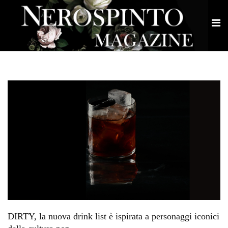
DIRTY, la nuova drink list è ispirata a personaggi iconici