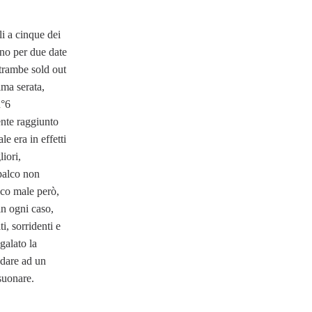
li a cinque dei
no per due date
ntrambe sold out
ima serata,
n°6
nte raggiunto
le era in effetti
liori,
palco non
oco male però,
in ogni caso,
i, sorridenti e
galato la
 dare ad un
suonare.