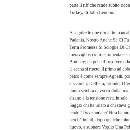
parte il riff che rende subito rico
Turkey, di John Lennon.
A seguire le due ormai immancabil
Padania, Nostro Anche Se Ci Fa
Terra Promessa Si Scioglie Di C
meraviglioso intro strumentale 
Bombay; da pelle d’oca. Verso la
la scena si ripete; il primo ad ab
palco è come sempre Agnelli, poi
Ciccarelli, Dell’era, Iriondo, D’
punto sembra davvero finita, ma l
alzano e la tensione resta in sala,
Saggio chi ha urlato a chi stava g
tende “Dove andate? Non hanno a
perché infatti, dopo qualche minut
nuovo, a suonare Voglio Una Pel