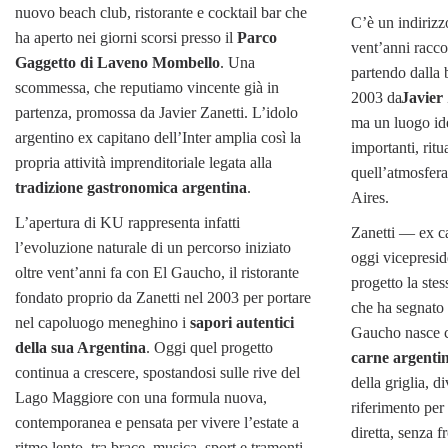
nuovo beach club, ristorante e cocktail bar che
C’è un indirizz
ha aperto nei giorni scorsi presso il
Parco
vent’anni racco
Gaggetto di Laveno Mombello
. Una
partendo dalla 
scommessa, che reputiamo vincente già in
2003 da
Javier
partenza, promossa da Javier Zanetti. L’idolo
ma un luogo iden
argentino ex capitano dell’Inter amplia così la
importanti, rit
propria attività imprenditoriale legata alla
quell’atmosfer
tradizione gastronomica argentina
.
Aires.
L’apertura di KU rappresenta infatti
Zanetti — ex ca
l’evoluzione naturale di un percorso iniziato
oggi vicepresid
oltre vent’anni fa con El Gaucho, il ristorante
progetto la stes
fondato proprio da Zanetti nel 2003 per portare
che ha segnato l
nel capoluogo meneghino i
sapori autentici
Gaucho nasce co
della sua Argentina
. Oggi quel progetto
carne argenti
continua a crescere, spostandosi sulle rive del
della griglia, 
Lago Maggiore con una formula nuova,
riferimento per
contemporanea e pensata per vivere l’estate a
diretta, senza 
ritmo lento, tra brace, musica, sport e tramonti