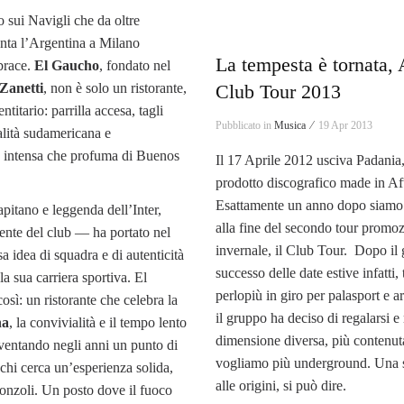
o sui Navigli che da oltre
nta l’Argentina a Milano
La tempesta è tornata, 
brace.
El Gaucho
, fondato nel
 Zanetti
, non è solo un ristorante,
Club Tour 2013
titario: parrilla accesa, tagli
Pubblicato in
Musica ⁄
19 Apr 2013
ualità sudamericana e
a intensa che profuma di Buenos
Il 17 Aprile 2012 usciva Padania,
prodotto discografico made in Af
Esattamente un anno dopo siamo 
pitano e leggenda dell’Inter,
alla fine del secondo tour promoz
ente del club — ha portato nel
invernale, il Club Tour. Dopo il
sa idea di squadra e di autenticità
successo delle date estive infatti, 
a sua carriera sportiva. El
perlopiù in giro per palasport e ar
sì: un ristorante che celebra la
il gruppo ha deciso di regalarsi e
na
, la convivialità e il tempo lento
dimensione diversa, più contenuta
diventando negli anni un punto di
vogliamo più underground. Una so
 chi cerca un’esperienza solida,
alle origini, si può dire.
fronzoli. Un posto dove il fuoco