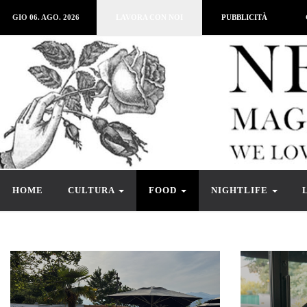
GIO 06. AGO. 2026
LAVORA CON NOI
PUBBLICITÀ
HOME
CULTURA
FOOD
NIGHTLIFE