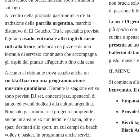
non brucia solo
sul lago.
di passione il l
Al centro della proposta gastronomica c'è la
Lunedì
19 gen
tradizione della
parrilla argentina
, marchio
più spazio con
distintivo di El Gaucho. Tra le specialità previste
cucina e spetta
figurano
asado, entraña e altri tagli di carne
presente
ad acc
cotti alla brace
, affiancati da pizze e da una
ballerini di ta
formula di servizio continuato che accompagna
gusto, musica e
gli ospiti dal pranzo all'aperitivo fino alla cena.
IL MENU
Accanto al ristorante trova spazio anche un
cocktail bar con una programmazione
Si comincia al
musicale quotidiana
. Durante la stagione estiva
benvenuto. Il
sono previsti DJ set, concerti jazz, spettacoli di
Empanad
tango ed eventi dedicati alla cultura argentina.
Non solo gastronomia: il progetto comprende
Provole
anche un'area relax con lettini e cabana, oltre a
Bis di t
spazi destinati allo sport, tra cui campi da beach
Black A
volley e basket. In programma anche servizi