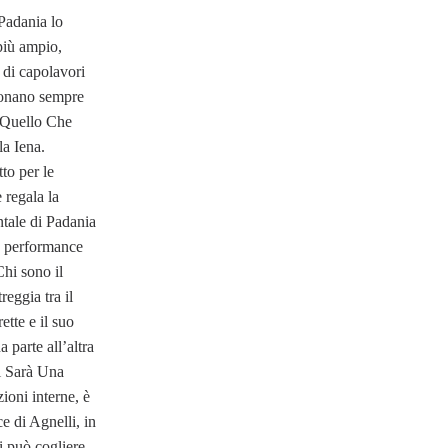
Padania lo
più ampio,
i di capolavori
ionano sempre
a Quello Che
a Iena.
tto per le
 regala la
tale di Padania
a performance
Chi sono il
eggia tra il
rette e il suo
parte all’altra
i Sarà Una
zioni interne, è
e di Agnelli, in
i può cogliere