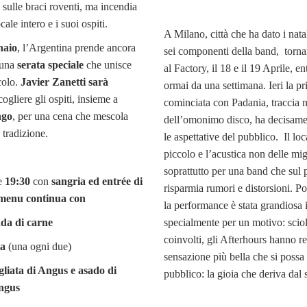
 sulle braci roventi, ma incendia
ocale intero e i suoi ospiti.
A Milano, città che ha dato i nata
naio
, l’Argentina prende ancora
sei componenti della band, torna
 una
serata speciale
che unisce
al Factory, il 18 e il 19 Aprile, e
colo.
Javier Zanetti sarà
ormai da una settimana. Ieri la pr
ogliere gli ospiti, insieme a
cominciata con Padania, traccia 
ngo
, per una cena che mescola
dell’omonimo disco, ha decisame
 tradizione.
le aspettative del pubblico. Il loca
piccolo e l’acustica non delle mig
soprattutto per una band che sul 
le
19:30
con
sangria ed entrée di
risparmia rumori e distorsioni. P
 menu continua con
la performance è stata grandiosa 
a di carne
specialmente per un motivo: sciolt
coinvolti, gli Afterhours hanno re
ta
(una ogni due)
sensazione più bella che si possa
agliata di Angus e asado di
pubblico: la gioia che deriva dal 
ngus