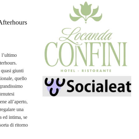
Afterhours
 l’ultimo
terhours.
quasi giunti
ionale, quello
 grandissimo
tenutesi
ene all’aperto,
 regalare una
 ed intima, se
rta di ritorno