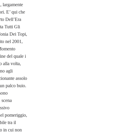
, largamente
ri. E’ qui che
rto Dell’Era
ta Tutti Gli
fonia Dei Topi,
ito nel 2001,
 Momento
ine del quale i
alla volta,
no agli
zionante assolo
 un palco buio.
 sono
n scena
essivo
nel pomeriggio,
ile tra il
o in cui non