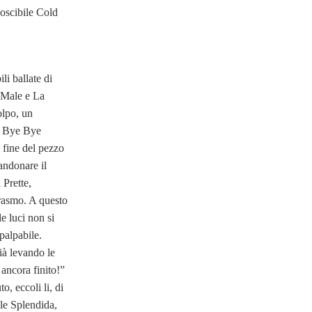
noscibile Cold
i ballate di
 Male e La
olpo, un
su Bye Bye
 fine del pezzo
bandonare il
 Prette,
erasmo. A questo
e luci non si
 palpabile.
ià levando le
ncora finito!”
o, eccoli li, di
le Splendida,