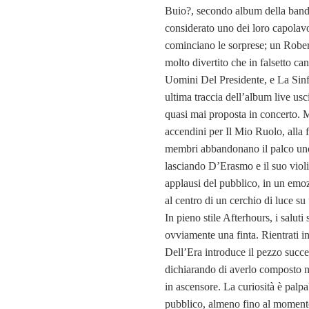
Buio?, secondo album della band
considerato uno dei loro capolavo
cominciano le sorprese; un Robe
molto divertito che in falsetto can
Uomini Del Presidente, e La Sin
ultima traccia dell’album live usc
quasi mai proposta in concerto.
accendini per Il Mio Ruolo, alla f
membri abbandonano il palco uno 
lasciando D’Erasmo e il suo violi
applausi del pubblico, in un emo
al centro di un cerchio di luce su
In pieno stile Afterhours, i saluti
ovviamente una finta. Rientrati i
Dell’Era introduce il pezzo succ
dichiarando di averlo composto 
in ascensore. La curiosità è palpab
pubblico, almeno fino al moment