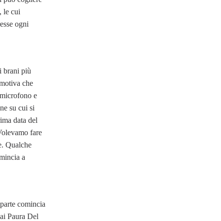
, le cui
resse ogni
i brani più
 emotiva che
 microfono e
ne su cui si
rima data del
“Volevamo fare
e. Qualche
omincia a
 parte comincia
ai Paura Del