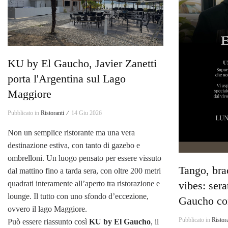
KU by El Gaucho, Javier Zanetti
porta l'Argentina sul Lago
Maggiore
Pubblicato in
Ristoranti ⁄
14 Giu 2026
Non un semplice ristorante ma una vera
destinazione estiva, con tanto di gazebo e
ombrelloni. Un luogo pensato per essere vissuto
Tango, bra
dal mattino fino a tarda sera, con oltre 200 metri
quadrati interamente all’aperto tra ristorazione e
vibes: sera
lounge. Il tutto con uno sfondo d’eccezione,
Gaucho con
ovvero il lago Maggiore.
Pubblicato in
Ristor
Può essere riassunto così
KU by El Gaucho
, il