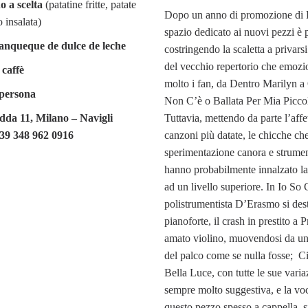
 a scelta
(patatine fritte, patate
Dopo un anno di promozione di 
o insalata)
spazio dedicato ai nuovi pezzi è 
anqueque de dulce de leche
costringendo la scaletta a privars
del vecchio repertorio che emoz
caffè
molto i fan, da Dentro Marilyn 
 persona
Non C’è o Ballata Per Mia Piccol
dda 11, Milano – Navigli
Tuttavia, mettendo da parte l’affe
39 348 962 0916
canzoni più datate, le chicche che
sperimentazione canora e strumen
hanno probabilmente innalzato l
ad un livello superiore. In Io So 
polistrumentista D’Erasmo si destr
pianoforte, il crash in prestito a P
amato violino, muovendosi da una 
del palco come se nulla fosse; C
Bella Luce, con tutte le sue varia
sempre molto suggestiva, e la voc
questo pezzo spesso a cappella, s