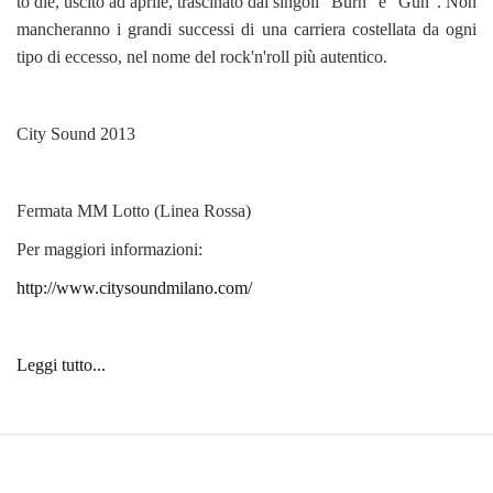
to die, uscito ad aprile, trascinato dai singoli "Burn" e "Gun". Non
mancheranno i grandi successi di una carriera costellata da ogni
tipo di eccesso, nel nome del rock'n'roll più autentico.
City Sound 2013
Fermata MM Lotto (Linea Rossa)
Per maggiori informazioni:
http://www.citysoundmilano.com/
Leggi tutto...