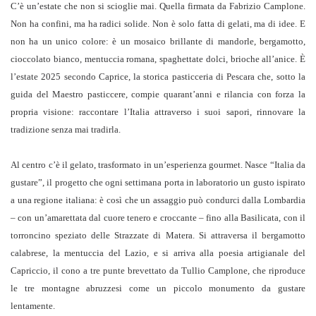
C’è un’estate che non si scioglie mai. Quella firmata da Fabrizio Camplone.
Non ha confini, ma ha radici solide. Non è solo fatta di gelati, ma di idee. E
non ha un unico colore: è un mosaico brillante di mandorle, bergamotto,
cioccolato bianco, mentuccia romana, spaghettate dolci, brioche all’anice. È
l’estate 2025 secondo Caprice, la storica pasticceria di Pescara che, sotto la
guida del Maestro pasticcere, compie quarant’anni e rilancia con forza la
propria visione: raccontare l’Italia attraverso i suoi sapori, rinnovare la
tradizione senza mai tradirla.
Al centro c’è il gelato, trasformato in un’esperienza gourmet. Nasce “Italia da
gustare”, il progetto che ogni settimana porta in laboratorio un gusto ispirato
a una regione italiana: è così che un assaggio può condurci dalla Lombardia
– con un’amarettata dal cuore tenero e croccante – fino alla Basilicata, con il
torroncino speziato delle Strazzate di Matera. Si attraversa il bergamotto
calabrese, la mentuccia del Lazio, e si arriva alla poesia artigianale del
Capriccio, il cono a tre punte brevettato da Tullio Camplone, che riproduce
le tre montagne abruzzesi come un piccolo monumento da gustare
lentamente.