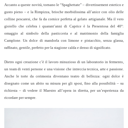
Accanto a queste novità, tornano le “Spaghettate” – divertissement estetico e
gusto pieno – e la Rimpizza, brioche morbidissima all’anice con olio delle
colline pescaresi, che fa da cornice perfetta al gelato artigianale. Ma il vero
gioiello che celebra i quarant’anni di Caprice è la Presentosa del 40°:
omaggio al simbolo della pasticceria e al matrimonio della famiglia
Camplone. Un dolce di mandorla con limone e pistacchio, senza glassa,
raffinato, gentile, perfetto per la stagione calda e denso di significato.
Dietro ogni creazione c’è il lavoro minuzioso di un laboratorio in fermento,
un team di venti persone e una visione che intreccia tecnica, arte e passione.
Anche le torte da cerimonia diventano teatro di bellezza: ogni dolce è
disegnato come un abito su misura per gli sposi, fino alla possibilità – su
richiesta – di vedere il Maestro all’opera in diretta, per un’esperienza da
ricordare per sempre.