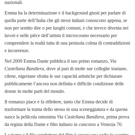
nazionali.
Emma ha la determinazione e il background giusti per parlare di
quella parte dell’Italia che gli stessi italiani conoscono appena, se
non per sentito dire o per luoghi comuni, e che invece diventa nei
lavori e nelle pièce dell’artista il microcosmo necessario per
comprendere la realtà tutta di una penisola colma di contraddizioni
e incoerenze.
Nel 2009 Emma Dante pubblica il suo primo romanzo,
Via
Castellana Bandiera
, dove al pari di molte sue colleghe iraniane,
cilene, nigeriane sfrutta le sue capacità artistiche per dichiarare
pubblicamente l’ancora non definita e difficile condizione delle
donne in molte parti del mondo.
Il romanzo piace e fa riflettere, tanto che Emma decide di
trasformare la trama dello stesso in una sceneggiatura e da questa
nasce la pellicola omonima
Via Castellana Bandiera
, prima prova
da regista della Dante e film italiano in concorso a Venezia 70.
La trama e il filo conduttore del film è ancora una volta lo scontro