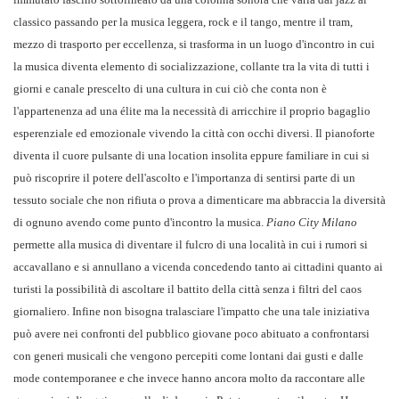
classico passando per la musica leggera, rock e il tango, mentre il tram,
mezzo di trasporto per eccellenza, si trasforma in un luogo d'incontro in cui
la musica diventa elemento di socializzazione, collante tra la vita di tutti i
giorni e canale prescelto di una cultura in cui ciò che conta non è
l'appartenenza ad una élite ma la necessità di arricchire il proprio bagaglio
esperenziale ed emozionale vivendo la città con occhi diversi. Il pianoforte
diventa il cuore pulsante di una location insolita eppure familiare in cui si
può riscoprire il potere dell'ascolto e l'importanza di sentirsi parte di un
tessuto sociale che non rifiuta o prova a dimenticare ma abbraccia la diversità
di ognuno avendo come punto d'incontro la musica.
Piano City Milano
permette alla musica di diventare il fulcro di una località in cui i rumori si
accavallano e si annullano a vicenda concedendo tanto ai cittadini quanto ai
turisti la possibilità di ascoltare il battito della città senza i filtri del caos
giornaliero. Infine non bisogna tralasciare l'impatto che una tale iniziativa
può avere nei confronti del pubblico giovane poco abituato a confrontarsi
con generi musicali che vengono percepiti come lontani dai gusti e dalle
mode contemporanee e che invece hanno ancora molto da raccontare alle