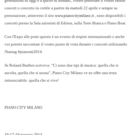
generazioni di oggi e a quelle di domani,. Potete prenotare il vostro House
concert o concerto in cortile a partire da martedì 22 aprile e sempre su
prenotazione, attraverso il sito
www.pianocitymilano.it
, sono disponibili i
concerti presso la Sala azionisti di Edison, sulla Torre Bianca e Piano Boat.
Con l'Expo alle porte questo è un evento di respiro internazionale e anche
voi potrete raccontare il vostro punto di vista durante i concerti utilizzando
l'hastag #pianomi2014.
Se Roland Barthes scriveva: “Ci sono due tipi di musica: quella che si
ascolta, quella che si suona”, Piano City Milano
ve ne offre una terza
irrinunciabile: quella che si vive!
PIANO CITY MILANO
16-17-18 maggio 2014