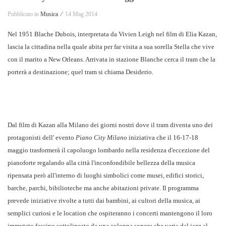
Pubblicato in
Musica ⁄
14 Mag 2014
Nel 1951 Blache Dubois, interpretata da Vivien Leigh nel film di Elia Kazan,
lascia la cittadina nella quale abita per far visita a sua sorella Stella che vive
con il marito a New Orleans. Arrivata in stazione Blanche cerca il tram che la
porterà a destinazione; quel tram si chiama Desiderio.
Dal film di Kazan alla Milano dei giorni nostri dove il tram diventa uno dei
protagonisti dell' evento
Piano City Milano
iniziativa che il 16-17-18
maggio trasformerà il capoluogo lombardo nella residenza d'eccezione del
pianoforte regalando alla città l'inconfondibile bellezza della musica
ripensata però all'interno di luoghi simbolici come musei, edifici storici,
barche, parchi, bibilioteche ma anche abitazioni private. Il programma
prevede iniziative rivolte a tutti dai bambini, ai cultori della musica, ai
semplici curiosi e le location che ospiteranno i concerti mantengono il loro
immutato fascino sottolineato da una colonna sonora che varia dal jazz al