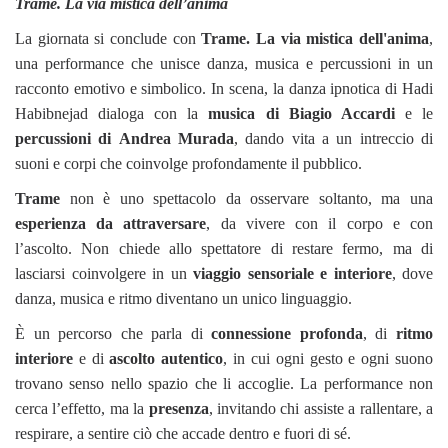
Trame. La via mistica dell’anima
La giornata si conclude con
Trame. La via mistica dell'anima
,
una performance che unisce danza, musica e percussioni in un
racconto emotivo e simbolico. In scena, la danza ipnotica di Hadi
Habibnejad dialoga con la
musica di Biagio Accardi
e le
percussioni di
Andrea Murada
, dando vita a un intreccio di
suoni e corpi che coinvolge profondamente il pubblico.
Trame
non è uno spettacolo da osservare soltanto, ma una
esperienza da attraversare
, da vivere con il corpo e con
l’ascolto. Non chiede allo spettatore di restare fermo, ma di
lasciarsi coinvolgere in un
viaggio sensoriale e interiore
, dove
danza, musica e ritmo diventano un unico linguaggio.
È un percorso che parla di
connessione profonda
, di
ritmo
interiore
e di
ascolto autentico
, in cui ogni gesto e ogni suono
trovano senso nello spazio che li accoglie. La performance non
cerca l’effetto, ma la
presenza
, invitando chi assiste a rallentare, a
respirare, a sentire ciò che accade dentro e fuori di sé.