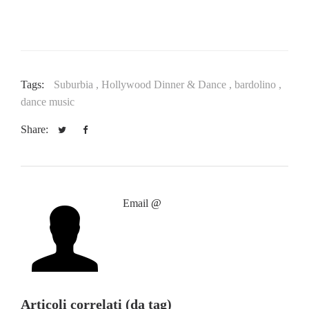
Tags:
Suburbia ,
Hollywood Dinner & Dance ,
bardolino ,
dance music
Share:
Email
@
Articoli correlati (da tag)