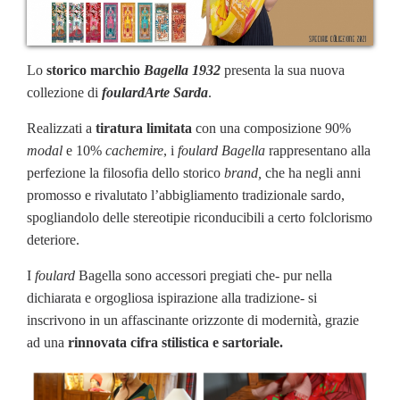
Lo
storico marchio
Bagella 1932
presenta la sua nuova
collezione di
foula
r
dArte Sarda
.
Realizzati a
tiratura limitata
con una composizione 90%
modal
e 10%
cach
e
mire
, i
foulard
Bagella
rappresentano alla
perfezione la filosofia dello storico
brand,
che ha negli anni
promosso e rivalutato l’abbigliamento tradizionale sardo,
spogliandolo delle stereotipie riconducibili a certo folclorismo
deteriore.
I
foulard
Bagella sono accessori pregiati che- pur nella
dichiarata e orgogliosa ispirazione alla tradizione- si
inscrivono in un affascinante orizzonte di modernità, grazie
ad una
rinnovata cifra stilistica e sartoriale.