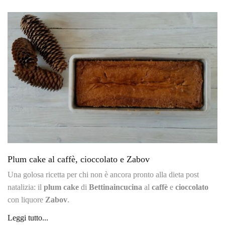
Plum cake al caffè, cioccolato e Zabov
Una golosa ricetta per chi non è ancora pronto alla dieta post
natalizia: il
plum cake
di
Bettinaincucina
al
caffè
e
cioccolato
con liquore
Zabov
.
Leggi tutto...