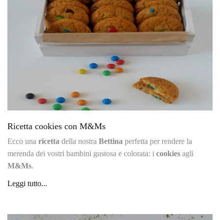
Ricetta cookies con M&Ms
Ecco una
ricetta
della nostra
Bettina
perfetta per rendere la
merenda dei vostri bambini gustosa e colorata: i
cookies
agli
M&Ms
.
Leggi tutto...