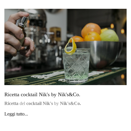
Ricetta cocktail Nik's by Nik's&Co.
Ricetta
del
cocktail Nik's
by
Nik's&Co.
Leggi tutto...