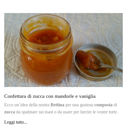
Confettura di zucca con mandorle e vaniglia
Ecco un’idea della nostra
Bettina
per una gustosa
composta
di
zucca
da spalmare sui toast o da usare per farcire le vostre torte.
Leggi tutto...