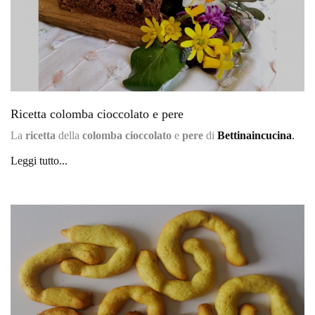
Ricetta colomba cioccolato e pere
La
ricetta
della
colomba cioccolato
e
pere
di
Bettinaincucina
.
Leggi tutto...