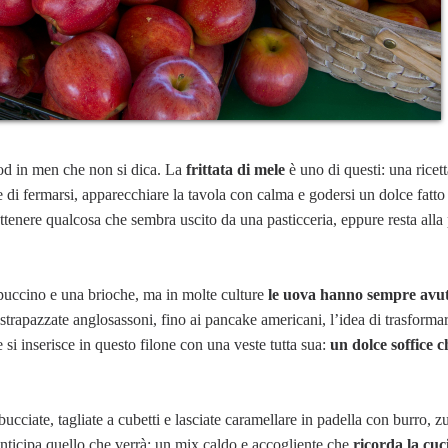
ood in men che non si dica. La
frittata di mele
è uno di questi: una ricet
de di fermarsi, apparecchiare la tavola con calma e godersi un dolce fatto
tenere qualcosa che sembra uscito da una pasticceria, eppure resta alla 
ppuccino e una brioche, ma in molte culture
le uova hanno sempre avut
 strapazzate anglosassoni, fino ai pancake americani, l’idea di trasforma
le si inserisce in questo filone con una veste tutta sua:
un dolce soffice c
cciate, tagliate a cubetti e lasciate caramellare in padella con burro, z
anticipa quello che verrà: un mix caldo e accogliente che
ricorda la cuc