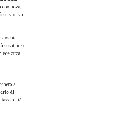
sa con uova,
ò servire sia
etamente
 sostituire il
hiede circa
ucchero a
arlo di
tazza di tè.