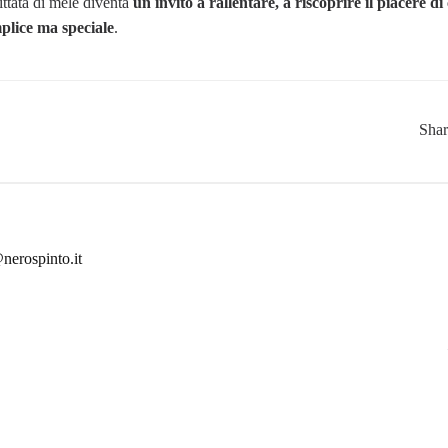
ittata di mele diventa
un invito a rallentare, a riscoprire il piacere d
plice ma speciale
.
Sha
nerospinto.it