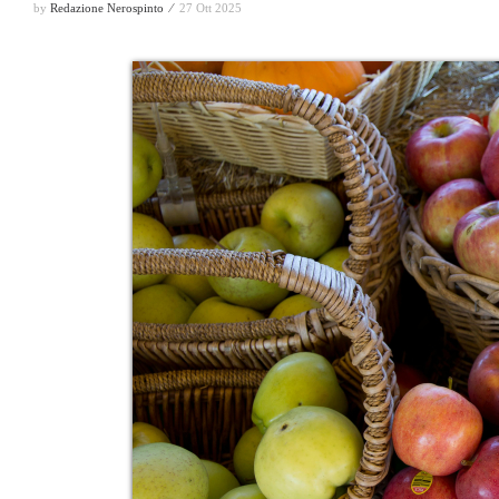
by
Redazione Nerospinto ⁄
27 Ott 2025