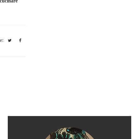
i cucinare
re: