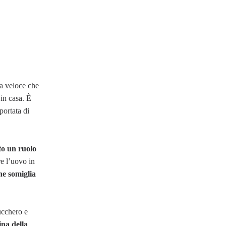
ta veloce che
 in casa. È
portata di
o un ruolo
re l’uovo in
he somiglia
ucchero e
ina della