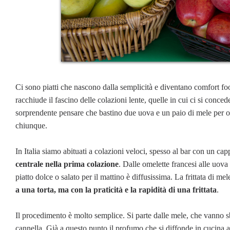
Ci sono piatti che nascono dalla semplicità e diventano comfort f
racchiude il fascino delle colazioni lente, quelle in cui ci si conce
sorprendente pensare che bastino due uova e un paio di mele per ot
chiunque.
In Italia siamo abituati a colazioni veloci, spesso al bar con un ca
centrale nella prima colazione
. Dalle omelette francesi alle uova
piatto dolce o salato per il mattino è diffusissima. La frittata di me
a una torta, ma con la praticità e la rapidità di una frittata
.
Il procedimento è molto semplice. Si parte dalle mele, che vanno sbu
cannella. Già a questo punto il profumo che si diffonde in cucina 