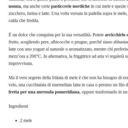
nonna
, ma anche certe
pasticcerie nordiche
in cui mele e spezie 
zucchero, farina e latte. Una volta versata in padella sopra le mele,
calda che fredda.
È un dolce che conquista per la sua versatilità. Potete
arricchirlo 
frutto, scegliendo pere, albicocche o prugne, purché siano abbastan
latte con uno yogurt al naturale o aromatizzato, mentre chi preferisc
mezz’ora a 200°C. In alternativa, la friggitrice ad aria vi regalerà 
improvvisata.
Ma il vero segreto della frittata di mele è che non ha bisogno di e
velo, una cucchiaiata di marmellata fatta in casa o persino un filo 
fretta per una merenda pomeridiana
, oppure trasformarlo in un
Ingredienti
2 mele