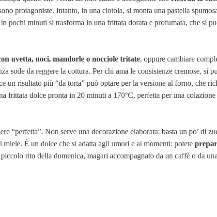
sono protagoniste. Intanto, in una ciotola, si monta una pastella spumo
 in pochi minuti si trasforma in una frittata dorata e profumata, che si pu
con uvetta, noci, mandorle o nocciole tritate
, oppure cambiare compl
za sode da reggere la cottura. Per chi ama le consistenze cremose, si può
e un risultato più “da torta” può optare per la versione al forno, che ric
una frittata dolce pronta in 20 minuti a 170°C, perfetta per una colazione
ssere “perfetta”. Non serve una decorazione elaborata: basta un po’ di z
di miele. È un dolce che si adatta agli umori e ai momenti: potete
prepar
 piccolo rito della domenica, magari accompagnato da un caffè o da una 