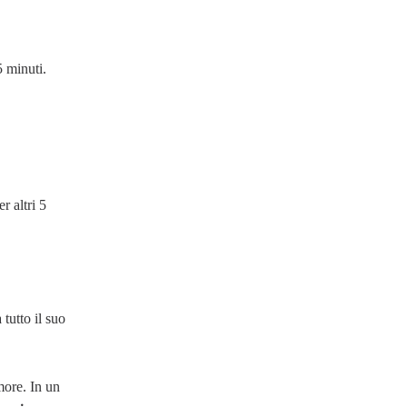
5 minuti.
r altri 5
 tutto il suo
more. In un