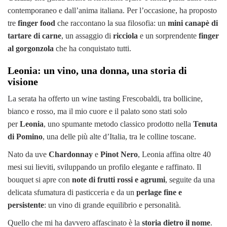
contemporaneo e dall’anima italiana. Per l’occasione, ha proposto
tre
finger food
che raccontano la sua filosofia: un
mini canapè di
tartare di carne
, un assaggio di
ricciola
e un sorprendente
finger
al gorgonzola
che ha conquistato tutti.
Leonia: un vino, una donna, una storia di
visione
La serata ha offerto un wine tasting Frescobaldi, tra bollicine,
bianco e rosso, ma il mio cuore e il palato sono stati solo
per
Leonia
, uno spumante metodo classico prodotto nella
Tenuta
di Pomino
, una delle più alte d’Italia, tra le colline toscane.
Nato da uve
Chardonnay
e
Pinot Nero
, Leonia affina oltre 40
mesi sui lieviti, sviluppando un profilo elegante e raffinato. Il
bouquet si apre con
note di frutti rossi e agrumi
, seguite da una
delicata sfumatura di pasticceria e da un
perlage fine e
persistente
: un vino di grande equilibrio e personalità.
Quello che mi ha davvero affascinato è la
storia dietro il nome
.