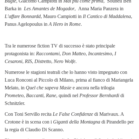
Bugie
, Giacomo Campiotti in
Mai più come prima
, Souheil Ben
Barka in
Les Amantes de Mogador
, Anna Maria Panzera in
L’affare Bonnardd
, Mauro Campiotti in
Il Cantico di Maddalena
,
Panus Agelopoulus in
A Hero in Rome
.
Tra le numerose fiction TV di successo è stato principale
protagonista in:
Raccontami
,
Don Matteo
,
Incantesimo
,
I
Cesaroni
,
RIS
,
Distretto
,
Nero Wolfe
.
Numerose le stagioni teatrali che lo hanno visto impegnato con
Luca Ronconi al Piccolo di Milano, prima al fianco di Mariangela
Melato, in
Quel che sapeva Masie
e ancora nella trilogia
Prometeo
,
Baccanti
,
Rane
, quindi nel
Professor Bernhardi
di
Schnitzler.
Con Toni Servillo recita
Le False Confidenze
di Marivaux. A
Crotone è in scena con i
Giganti della Montagna
di Pirandello per
la regia di Claudio Di Scanno.