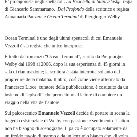
E’ protagonista negli spettacoli:
La Bicicletta di Stanivslaskji
regia
di Giancarlo Sammartano,
Dal Profondo
della scrittrice e regista
Annamaria Panzera e
Ocean Terminal
di Piergiorgio Welby.
Ocean Terminal è uno degli ultimi spettacoli di cui Emanuele
Vezzoli è sia regista che unico interprete.
È tratto dal romanzo “Ocean Terminal”, scritto da Piergiorgio
Welby dal 1998 al 2006, dopo la sua esperienza di 45 giorni in
sala di rianimazione; la scrittura è stata interrotta soltanto dal
progredire della malattia. Il libro, così come viene affermato da
Francesco Lioce, curatore della pubblicazione, è costituito da un
insieme di “episodi” che permettono al lettore di compiere un
viaggio nella vita dell’autore.
Sul palcoscenico
Emanuele Vezzoli
decide di portare in scena la
tragedia esistenziale di Welby con passione e sentimento. L’attore
non ha bisogno di scenografie. Il palco è occupato solamente da
un freddo tavolo di marmo e da un lenzuolo bianco che, di volta