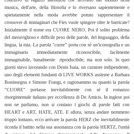
musica, dell'arte, della filosofia e lo riversano sapientemente e
spietatamente nella moda avrebbe potuto rappresentare il
crossover di immaginari che Fies vuole spingere oltre le barricate?
Inizialmente il nome era CUORE NERO. Poi il solito problema
del meraviglioso e difficile peso delle parole, del linguaggio, della
lingua, la mia. La parola "cuore" porta con sé un'iconografia e un
immaginario immediatamente riconoscibile, facilmente
immaginabile, banalmente riproducibile, ma non solo. In quei
giorni stavo lavorando con Denis Isaia, un curatore indipendente,
uno degli elementi fondanti di LIVE WORKS assieme a Barbara
Boninsegna e Simone Frangi, e ragionammo su quanto la parola
"CUORE" portasse inevitabilmente con sé il romanzo
risorgimentale italiano per eccellenza di De Amicis. In inglese poi
non ne parliamo, non si contano i giochi di parole fatti con
HEART e ART, HATE, ATE. E allora, senza andare nemmeno
troppo lontano, ecco arrivare la parola HERZ che inevitabilmente
ricorda il battito nella sua assonanza con la parola HERTZ, l'unità