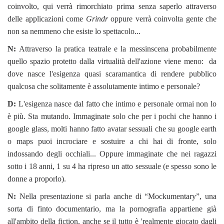
coinvolto, qui verrà rimorchiato prima senza saperlo attraverso
delle applicazioni come
Grindr
oppure verrà coinvolta gente che
non sa nemmeno che esiste lo spettacolo...
N:
Attraverso la pratica teatrale e la messinscena probabilmente
quello spazio protetto dalla virtualità dell'azione viene meno: da
dove nasce l'esigenza quasi scaramantica di rendere pubblico
qualcosa che solitamente è assolutamente intimo e personale?
D:
L'esigenza nasce dal fatto che intimo e personale ormai non lo
è più. Sta mutando. Immaginate solo che per i pochi che hanno i
google glass, molti hanno fatto avatar sessuali che su google earth
o maps puoi incrociare e sostuire a chi hai di fronte, solo
indossando degli occhiali... Oppure immaginate che nei ragazzi
sotto i 18 anni, 1 su 4 ha ripreso un atto sessuale (e spesso sono le
donne a proporlo).
N:
Nella presentazione si parla anche di “Mockumentary”, una
sorta di finto documentario, ma la pornografia appartiene già
all'ambito della fiction, anche se il tutto è 'realmente giocato dagli