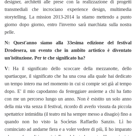
designer, architetti alle prese con la realizzazione di progetti
transmediali che incrociano experience design, multimedia
storytelling. La mission 2013-2014 la stiamo mettendo a punto
giorno dopo giorno, entro l'inverno sarà marchiata sulla nostra
pelle.
N: Quest'anno siamo alla 33esima edizione del festival
Drodesera, un evento che in ambito artistico è diventato
un'istituzione. Per te che significato ha?
V
: Ha il significato dello scoccare della mezzanotte, dello
spartiacque, il significato che ha una cosa alla quale hai dedicato
un tempo intero ma nel momento in cui si compie sei già al tempo
dopo. E' il mio capodanno da festeggiare assieme a chi ha fatto
con me un percorso lungo un anno. Non è esistito un solo anno
della mia vita senza il festival, ricordo di averlo vissuta da piccola
spettatrice intimidita (il teatro mi ha sempre messo a disagio) fino a
quando non ho visto la Socìetas Raffaello Sanzio. Lì ho
cominciato ad andarne fiera e a voler vedere di più, lì ho imparato