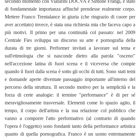
secondo momento con Viafarini DOCVA e Simone Frangi, è stato
di fondamentale importanza affinché prendesse realmente corpo.
Mettere Franco Trentalance in giuria (che ringrazio di cuore per
aver accettato) invece, è stata una richiesta mia che faceva capo a
più motivi. Il primo per una continuità col passato: nel 2009
Centrale Fies sviluppa un discorso su arte e pornografia della
durata di tre giorni. Performer invitati a lavorare sul tema e
sull'etimologia che si nasconde dietro alla parola "osceno"
nell'accezione latina di fuori scena e il viceversa che compie
quando il fuori dalla scena è sotto gli occhi di tutti. Sono stati temi
e domande aperte diventate passaggio importante all'interno del
percorso della struttura. Il secondo motivo per la semplicità e la
forza di certe analogie: il termine "performance" è di per sé
meravigliosamente trasversale. Elementi come lo spazio agito, il
tempo, il corpo dell'artista e la sua relazione col pubblico che
vanno a comporre l'atto performativo (al contrario di quando
l'opera è l'oggetto) sono fondanti tanto della performance artistica
quanto di quella pornografica. Franco è un uomo estremamente