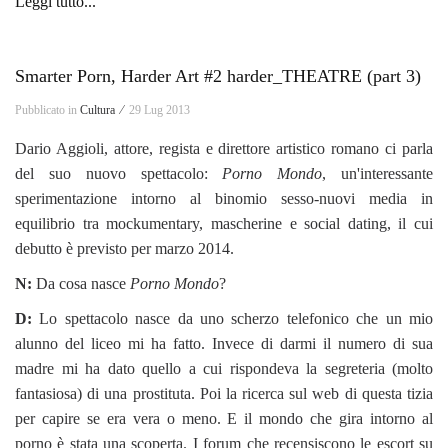
Leggi tutto...
Smarter Porn, Harder Art #2 harder_THEATRE (part 3)
Pubblicato in
Cultura ⁄
29 Lug 2013
Dario Aggioli, attore, regista e direttore artistico romano ci parla
del suo nuovo spettacolo:
Porno Mondo
, un'interessante
sperimentazione intorno al binomio sesso-nuovi media in
equilibrio tra mockumentary, mascherine e social dating, il cui
debutto è previsto per marzo 2014.
N:
Da cosa nasce
Porno Mondo
?
D:
Lo spettacolo nasce da uno scherzo telefonico che un mio
alunno del liceo mi ha fatto. Invece di darmi il numero di sua
madre mi ha dato quello a cui rispondeva la segreteria (molto
fantasiosa) di una prostituta. Poi la ricerca sul web di questa tizia
per capire se era vera o meno. E il mondo che gira intorno al
porno è stata una scoperta. I forum che recensiscono le escort su