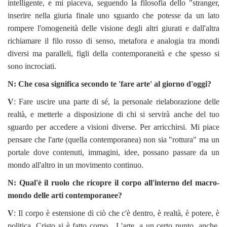
intelligente, e mi piaceva, seguendo la filosofia dello "stranger,
inserire nella giuria finale uno sguardo che potesse da un lato
rompere l'omogeneità delle visione degli altri giurati e dall'altra
richiamare il filo rosso di senso, metafora e analogia tra mondi
diversi ma paralleli, figli della contemporaneità e che spesso si
sono incrociati.
N: Che cosa significa secondo te 'fare arte' al giorno d'oggi?
V
: Fare uscire una parte di sé, la personale rielaborazione delle
realtà, e metterle a disposizione di chi si servirà anche del tuo
sguardo per accedere a visioni diverse. Per arricchirsi. Mi piace
pensare che l'arte (quella contemporanea) non sia "rottura" ma un
portale dove contenuti, immagini, idee, possano passare da un
mondo all'altro in un movimento continuo.
N: Qual'è il ruolo che ricopre il corpo all'interno del macro-
mondo delle arti contemporanee?
V
: Il corpo è estensione di ciò che c'è dentro, è realtà, è potere, è
politica. Cristo si è fatto corpo. L'arte, a un certo punto, anche.