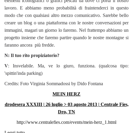
elementi iconografici o grafici pescati da dove ci porta il nostro
lavoro. E abbiamo meno probabilità di fraintenderci in questo
modo che con qualsiasi altro mezzo comunicativo. Sarebbe bello
creare un blog o una piattaforma con le nostre conversazioni per
immagini, magari un giorno lo faremo. Nel frattempo abbiamo un
progetto insieme che faremo partire quando le nostre montagne si
faranno ancora più fredde.
N: Il tuo rito propiziatorio?
V
: Insvelabile. Ma, ve lo giuro, funziona. (qualcosa tipo:
'spittin'inda parking)
Credits: Foto Virginia Sommadossi by Dido Fontana
MEIN HERZ
drodesera XXXIII | 26 luglio > 03 agosto 2013 | Centrale Fies,
Dro, TN
http://www.centralefies.com/events/mein-herz_1.html
Leggi tutto...