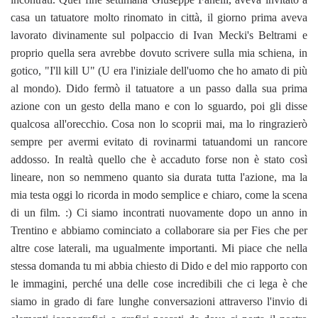
casa un tatuatore molto rinomato in città, il giorno prima aveva
lavorato divinamente sul polpaccio di Ivan Mecki's Beltrami e
proprio quella sera avrebbe dovuto scrivere sulla mia schiena, in
gotico, "I'll kill U" (U era l'iniziale dell'uomo che ho amato di più
al mondo). Dido fermò il tatuatore a un passo dalla sua prima
azione con un gesto della mano e con lo sguardo, poi gli disse
qualcosa all'orecchio. Cosa non lo scoprii mai, ma lo ringrazierò
sempre per avermi evitato di rovinarmi tatuandomi un rancore
addosso. In realtà quello che è accaduto forse non è stato così
lineare, non so nemmeno quanto sia durata tutta l'azione, ma la
mia testa oggi lo ricorda in modo semplice e chiaro, come la scena
di un film. :) Ci siamo incontrati nuovamente dopo un anno in
Trentino e abbiamo cominciato a collaborare sia per Fies che per
altre cose laterali, ma ugualmente importanti. Mi piace che nella
stessa domanda tu mi abbia chiesto di Dido e del mio rapporto con
le immagini, perché una delle cose incredibili che ci lega è che
siamo in grado di fare lunghe conversazioni attraverso l'invio di