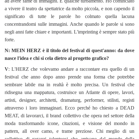
ad avere fame di immagini. E qualche turbamento. Ho cominciato
a vivere il teatro da spettatrice da molto piccola, e non capendo il
significato di tutte le parole ho colmato quella lacuna
concentrandomi sulle immagini. Anche quando le parole si sono
negli anni fatte chiare e importanti. L'imprinting è sempre stato più
forte.
N: MEIN HERZ è il titolo del festival di quest'anno: da dove
nasce l'idea e chi si cela dietro al progetto grafico?
V
: L'HERZ che volevamo andare a raccontare era quello di un
festival che anno dopo anno prende una forma che potrebbe
sembrare labile ma in realtà è molto precisa. Un festival che
ridisegna una mappatura, costruisce un Atlante di opere, lavori,
artisti, designer, architetti, dramaturg, performer, stilisti, registi
attraverso i loro immaginari. Ecco perché ho chiesto a DEAD
MEAT, di lavorarci, il brand collettivo che opera nel settore della
moda trasformando icone, citazioni, e visione del mondo in
pattern, all over camo, e trame preziose. Chi meglio di un
collettivo di ragazzi talentuosi che arrivano dal mondo della