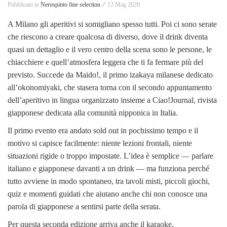
Pubblicato in
Nerospinto fine selection ⁄
12 Mag 2026
A Milano gli aperitivi si somigliano spesso tutti. Poi ci sono serate
che riescono a creare qualcosa di diverso, dove il drink diventa
quasi un dettaglio e il vero centro della scena sono le persone, le
chiacchiere e quell’atmosfera leggera che ti fa fermare più del
previsto. Succede da Maido!, il primo izakaya milanese dedicato
all’okonomiyaki, che stasera torna con il secondo appuntamento
dell’aperitivo in lingua organizzato insieme a Ciao!Journal, rivista
giapponese dedicata alla comunità nipponica in Italia.
Il primo evento era andato sold out in pochissimo tempo e il
motivo si capisce facilmente: niente lezioni frontali, niente
situazioni rigide o troppo impostate. L’idea è semplice — parlare
italiano e giapponese davanti a un drink — ma funziona perché
tutto avviene in modo spontaneo, tra tavoli misti, piccoli giochi,
quiz e momenti guidati che aiutano anche chi non conosce una
parola di giapponese a sentirsi parte della serata.
Per questa seconda edizione arriva anche il karaoke,