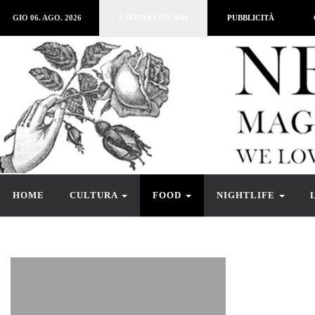
GIO 06. AGO. 2026
LAVORA CON NOI
PUBBLICITÀ
HOME
CULTURA
FOOD
NIGHTLIFE