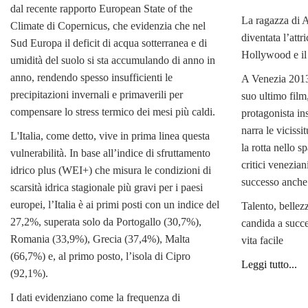
dal recente rapporto European State of the
La ragazza di Ar
Climate di Copernicus, che evidenzia che nel
diventata l’attr
Sud Europa il deficit di acqua sotterranea e di
Hollywood e il 
umidità del suolo si sta accumulando di anno in
anno, rendendo spesso insufficienti le
A Venezia 2013
precipitazioni invernali e primaverili per
suo ultimo film
compensare lo stress termico dei mesi più caldi.
protagonista in
narra le viciss
L'Italia, come detto, vive in prima linea questa
la rotta nello s
vulnerabilità. In base all’indice di sfruttamento
critici venezian
idrico plus (WEI+) che misura le condizioni di
successo anche 
scarsità idrica stagionale più gravi per i paesi
europei, l’Italia è ai primi posti con un indice del
Talento, bellezz
27,2%, superata solo da Portogallo (30,7%),
candida a succe
Romania (33,9%), Grecia (37,4%), Malta
vita facile
(66,7%) e, al primo posto, l’isola di Cipro
Leggi tutto...
(92,1%).
I dati evidenziano come la frequenza di