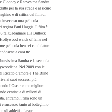
ome Clooney e Reeves ma Sandra
dritto per la sua strada e al sicuro
eghino e di critica del film di
 invece su una pellicola
l regista Paul Haggis. Il film è
05 fa guadagnare alla Bullock
la Hollywood walck of fame nel
me pellicola ben sei candidature
tandosene a casa tre.
 bravissima Sandra è la seconda
lywoodiana. Nel 2009 con le
 di Ricatto d’amore e The Blind
rriva ai suoi successi più
evendo l’Oscar come migliore
ando centinaia di milioni di
sta, entrambi i film sono un
i e successo tanto al botteghino
a e gli addetti ai lavori.