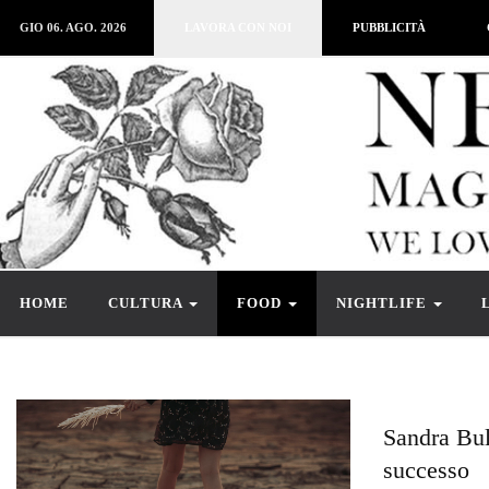
GIO 06. AGO. 2026
LAVORA CON NOI
PUBBLICITÀ
HOME
CULTURA
FOOD
NIGHTLIFE
Sandra Bul
successo