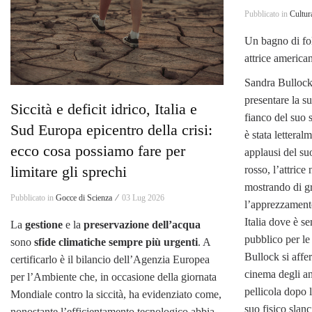
Pubblicato in
Cultur
Un bagno di fol
attrice america
Sandra Bullock 
presentare la s
Siccità e deficit idrico, Italia e
fianco del suo
Sud Europa epicentro della crisi:
è stata letteral
ecco cosa possiamo fare per
applausi del su
limitare gli sprechi
rosso, l’attrice
mostrando di gr
Pubblicato in
Gocce di Scienza ⁄
03 Lug 2026
l’apprezzamento
Italia dove è se
La
gestione
e la
preservazione dell’acqua
pubblico per le
sono
sfide climatiche sempre più urgenti
. A
Bullock si affe
certificarlo è il bilancio dell’Agenzia Europea
cinema degli a
per l’Ambiente che, in occasione della giornata
pellicola dopo l
Mondiale contro la siccità, ha evidenziato come,
suo fisico slanc
nonostante l’efficientamento tecnologico abbia