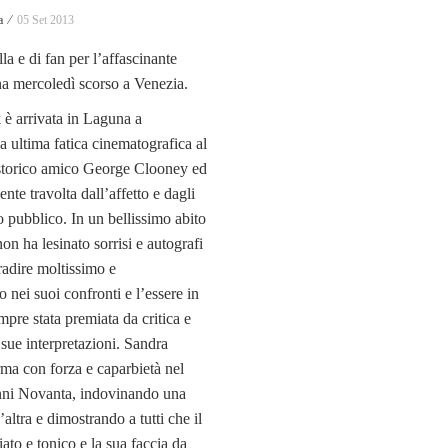
a ⁄
05 Set 2013
la e di fan per l’affascinante
na mercoledì scorso a Venezia.
è arrivata in Laguna a
ua ultima fatica cinematografica al
 storico amico George Clooney ed
mente travolta dall’affetto e dagli
o pubblico. In un bellissimo abito
 non ha lesinato sorrisi e autografi
adire moltissimo e
 nei suoi confronti e l’essere in
mpre stata premiata da critica e
 sue interpretazioni. Sandra
rma con forza e caparbietà nel
nni Novanta, indovinando una
’altra e dimostrando a tutti che il
iato e tonico e la sua faccia da