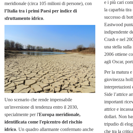
e i più cari c
meridionale (circa 105 milioni di persone), con
la caparbia tira 
l’Italia tra i primi Paesi per indice di
successo di bott
sfruttamento idrico
.
Eastwood punta
indipendente de
Crash e nel 20
una stella sul
2006 ottiene co
agli Oscar, por
Per la matura e
giovinezza hol
interpretazioni
Side l’attrice a
Uno scenario che rende impensabile
importanti ric
un'inversione di tendenza entro il 2030,
attrice e incass
specialmente per l'
Europa meridionale,
dollari. Non ba
identificata come l'epicentro del rischio
tripudio di elog
idrico
. Un quadro allarmante confermato anche
che tra la critic