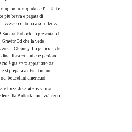
lington in Virginia ce l’ha fatta:
ice più brava e pagata di
successo continua a sorriderle.
 Sandra Bullock ha presentato il
, Gravity 3d che la vede
sieme a Clooney. La pellicola che
itudine di astronauti che perdono
pazio è già stato applaudito dai
i e si prepara a diventare un
nei botteghini americani.
a e forza di carattere. Chi si
dere alla Bullock non avrà certo