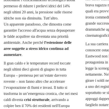
brava ragazza n
permesso di ridurre i prelievi idrici del 14%
quali era provv
negli ultimi 20 anni, la pressione sulle risorse
ironia commedie
idriche non sia diminuita. Tutt’altro.
grande successo
Un apparente paradosso, che dimostra come
drammatiche ag
garantire l'accesso all'acqua senza depauperare
cinematografici 
le falde acquifere sia diventata una priorità
ambientale. Anche perché
l’estensione delle
La sua carriera
aree soggette a stress idrico continua ad
conoscere ostac
aumentare
.
Eastwood non l
protagonista i
Il gran caldo e le temperature record toccate
legge la scenegg
negli ultimi dieci giorni di giugno in tutta
nettamente. Ne
Europa – premessa per un’estate davvero
girare i soldi 
rovente – non fanno altro che accelerare
a uno dei regist
l’evaporazione di fiumi e invasi. Il tutto si
soprattutto se 
trasforma in un’emergenza cronica, che nei mesi
appoggi dappertu
caldi diventa
crisi strutturale
, arrivando a
farglielo notar
colpire ben il 70% dei residenti nell'Europa