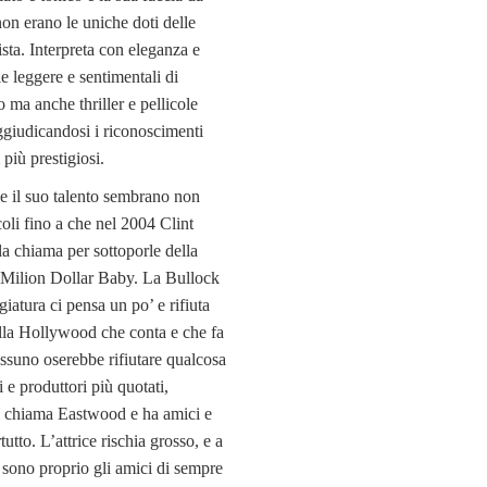
on erano le uniche doti delle
ista. Interpreta con eleganza e
 leggere e sentimentali di
 ma anche thriller e pellicole
giudicandosi i riconoscimenti
più prestigiosi.
 e il suo talento sembrano non
oli fino a che nel 2004 Clint
a chiama per sottoporle della
n Milion Dollar Baby. La Bullock
iatura ci pensa un po’ e rifiuta
lla Hollywood che conta e che fa
nessuno oserebbe rifiutare qualcosa
i e produttori più quotati,
si chiama Eastwood e ha amici e
tto. L’attrice rischia grosso, e a
e sono proprio gli amici di sempre