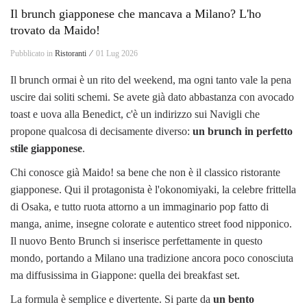
Il brunch giapponese che mancava a Milano? L'ho
trovato da Maido!
Pubblicato in
Ristoranti ⁄
01 Lug 2026
Il brunch ormai è un rito del weekend, ma ogni tanto vale la pena
uscire dai soliti schemi. Se avete già dato abbastanza con avocado
toast e uova alla Benedict, c'è un indirizzo sui Navigli che
propone qualcosa di decisamente diverso:
un brunch in perfetto
stile giapponese
.
Chi conosce già Maido! sa bene che non è il classico ristorante
giapponese. Qui il protagonista è l'okonomiyaki, la celebre frittella
di Osaka, e tutto ruota attorno a un immaginario pop fatto di
manga, anime, insegne colorate e autentico street food nipponico.
Il nuovo Bento Brunch si inserisce perfettamente in questo
mondo, portando a Milano una tradizione ancora poco conosciuta
ma diffusissima in Giappone: quella dei breakfast set.
La formula è semplice e divertente. Si parte da
un bento