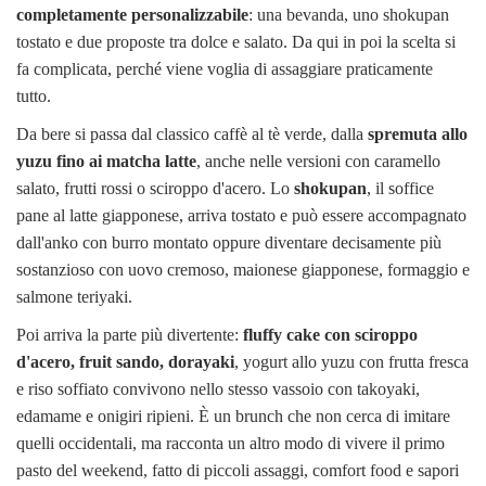
completamente personalizzabile
: una bevanda, uno shokupan
tostato e due proposte tra dolce e salato. Da qui in poi la scelta si
fa complicata, perché viene voglia di assaggiare praticamente
tutto.
Da bere si passa dal classico caffè al tè verde, dalla
spremuta allo
yuzu fino ai matcha latte
, anche nelle versioni con caramello
salato, frutti rossi o sciroppo d'acero. Lo
shokupan
, il soffice
pane al latte giapponese, arriva tostato e può essere accompagnato
dall'anko con burro montato oppure diventare decisamente più
sostanzioso con uovo cremoso, maionese giapponese, formaggio e
salmone teriyaki.
Poi arriva la parte più divertente:
fluffy cake con sciroppo
d'acero, fruit sando, dorayaki
, yogurt allo yuzu con frutta fresca
e riso soffiato convivono nello stesso vassoio con takoyaki,
edamame e onigiri ripieni. È un brunch che non cerca di imitare
quelli occidentali, ma racconta un altro modo di vivere il primo
pasto del weekend, fatto di piccoli assaggi, comfort food e sapori