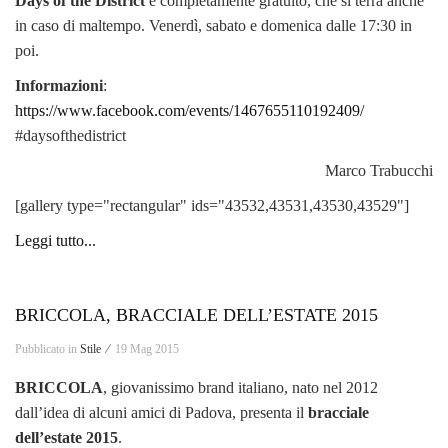
Days of the District
è completamente gratuito, che si terrà anche
in caso di maltempo. Venerdì, sabato e domenica dalle 17:30 in
poi.
Informazioni
:
https://www.facebook.com/events/1467655110192409/
#daysofthedistrict
Marco Trabucchi
[gallery type="rectangular" ids="43532,43531,43530,43529"]
Leggi tutto...
BRICCOLA, BRACCIALE DELL’ESTATE 2015
Pubblicato in
Stile ⁄
19 Mag 2015
BRICCOLA
, giovanissimo brand italiano, nato nel 2012
dall’idea di alcuni amici di Padova, presenta il
bracciale
dell’estate 2015
.