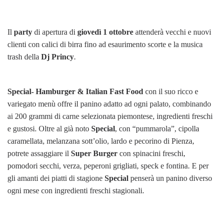
Il
party
di apertura di
giovedì 1 ottobre
attenderà vecchi e nuovi
clienti con calici di birra fino ad esaurimento scorte e la musica
trash della
Dj Princy
.
Special- Hamburger & Italian Fast Food
con il suo ricco e
variegato menù offre il panino adatto ad ogni palato, combinando
ai 200 grammi di carne selezionata piemontese, ingredienti freschi
e gustosi. Oltre al già noto
Special
, con “pummarola”, cipolla
caramellata, melanzana sott’olio, lardo e pecorino di Pienza,
potrete assaggiare il
Super Burger
con spinacini freschi,
pomodori secchi, verza, peperoni grigliati, speck e fontina. E per
gli amanti dei piatti di stagione
Special
penserà un panino diverso
ogni mese con ingredienti freschi stagionali.