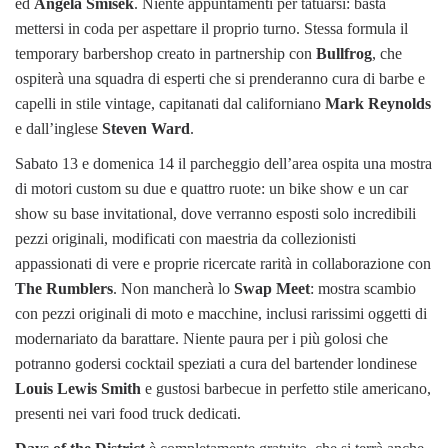
ed
Angela Smisek
. Niente appuntamenti per tatuarsi: basta
mettersi in coda per aspettare il proprio turno. Stessa formula il
temporary barbershop creato in partnership con
Bullfrog
, che
ospiterà una squadra di esperti che si prenderanno cura di barbe e
capelli in stile vintage, capitanati dal californiano
Mark Reynolds
e dall’inglese
Steven Ward
.
Sabato 13 e domenica 14 il parcheggio dell’area ospita una mostra
di motori custom su due e quattro ruote: un bike show e un car
show su base invitational, dove verranno esposti solo incredibili
pezzi originali, modificati con maestria da collezionisti
appassionati di vere e proprie ricercate rarità in collaborazione con
The Rumblers
. Non mancherà lo
Swap Meet
: mostra scambio
con pezzi originali di moto e macchine, inclusi rarissimi oggetti di
modernariato da barattare. Niente paura per i più golosi che
potranno godersi cocktail speziati a cura del bartender londinese
Louis Lewis Smith
e gustosi barbecue in perfetto stile americano,
presenti nei vari food truck dedicati.