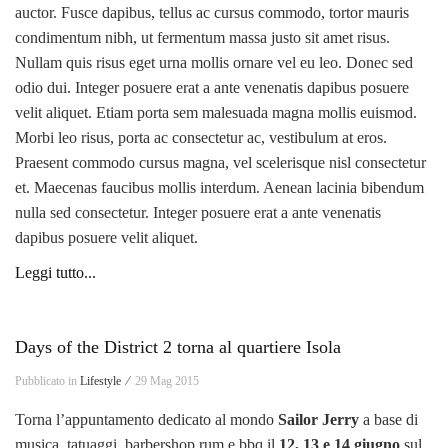
auctor. Fusce dapibus, tellus ac cursus commodo, tortor mauris
condimentum nibh, ut fermentum massa justo sit amet risus.
Nullam quis risus eget urna mollis ornare vel eu leo. Donec sed
odio dui. Integer posuere erat a ante venenatis dapibus posuere
velit aliquet. Etiam porta sem malesuada magna mollis euismod.
Morbi leo risus, porta ac consectetur ac, vestibulum at eros.
Praesent commodo cursus magna, vel scelerisque nisl consectetur
et. Maecenas faucibus mollis interdum. Aenean lacinia bibendum
nulla sed consectetur. Integer posuere erat a ante venenatis
dapibus posuere velit aliquet.
Leggi tutto...
Days of the District 2 torna al quartiere Isola
Pubblicato in
Lifestyle ⁄
29 Mag 2015
Torna l’appuntamento dedicato al mondo
Sailor Jerry
a base di
musica, tatuaggi, barbershop rum e bbq il
12, 13 e 14 giugno
sul