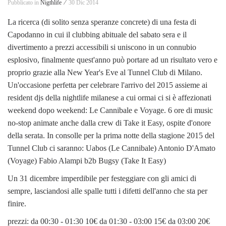
Pubblicato in
Nigthlife ⁄
30 Dic 2014
La ricerca (di solito senza speranze concrete) di una festa di
Capodanno in cui il clubbing abituale del sabato sera e il
divertimento a prezzi accessibili si uniscono in un connubio
esplosivo, finalmente quest'anno può portare ad un risultato vero e
proprio grazie alla New Year's Eve al Tunnel Club di Milano.
Un'occasione perfetta per celebrare l'arrivo del 2015 assieme ai
resident djs della nightlife milanese a cui ormai ci si è affezionati
weekend dopo weekend: Le Cannibale e Voyage. 6 ore di music
no-stop animate anche dalla crew di Take it Easy, ospite d'onore
della serata. In consolle per la prima notte della stagione 2015 del
Tunnel Club ci saranno: Uabos (Le Cannibale) Antonio D'Amato
(Voyage) Fabio Alampi b2b Bugsy (Take It Easy)
Un 31 dicembre imperdibile per festeggiare con gli amici di
sempre, lasciandosi alle spalle tutti i difetti dell'anno che sta per
finire.
prezzi: da 00:30 - 01:30 10€ da 01:30 - 03:00 15€ da 03:00 20€