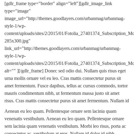
[gdlr_frame type="border" align="left"][gdlr_image_link
type="image"
image_url="http://themes.goodlayers.com/urbanmag/urbanmag-
style-1/wp-
content/uploads/sites/2/2015/01/Fotolia_27401374_Subscription_M
285x300.jpg"
link_url="http://themes.goodlayers.com/urbanmag/urbanmag-
style-1/wp-
content/uploads/sites/2/2015/01/Fotolia_27401374_Subscription_M
alt="" ][/gdlr_frame] Donec sed odio dui. Nullam quis risus eget
urna mollis ornare vel eu leo. Cras mattis consectetur purus sit
amet fermentum. Fusce dapibus, tellus ac cursus commodo, tortor
mauris condimentum nibh, ut fermentum massa justo sit amet
risus. Cras mattis consectetur purus sit amet fermentum. Nullam id
Aenean eu leo quam. Pellentesque ornare sem lacinia quam
venenatis vestibulum. Aenean eu leo quam. Pellentesque ornare
sem lacinia quam venenatis vestibulum. Morbi leo risus, porta ac
consectetur ac, vestibulum at eros. Nullam id dolor id nibh