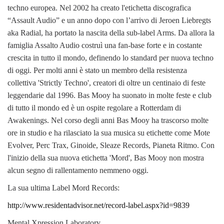
techno europea. Nel 2002 ha creato l'etichetta discografica
“Assault Audio” e un anno dopo con l’arrivo di Jeroen Liebregts
aka Radial, ha portato la nascita della sub-label Arms. Da allora la
famiglia Assalto Audio costruì una fan-base forte e in costante
crescita in tutto il mondo, definendo lo standard per nuova techno
di oggi. Per molti anni è stato un membro della resistenza
collettiva 'Strictly Techno', creatori di oltre un centinaio di feste
leggendarie dal 1996. Bas Mooy ha suonato in molte feste e club
di tutto il mondo ed è un ospite regolare a Rotterdam di
Awakenings. Nel corso degli anni Bas Mooy ha trascorso molte
ore in studio e ha rilasciato la sua musica su etichette come Mote
Evolver, Perc Trax, Ginoide, Sleaze Records, Pianeta Ritmo. Con
l'inizio della sua nuova etichetta 'Mord', Bas Mooy non mostra
alcun segno di rallentamento nemmeno oggi.
La sua ultima Label Mord Records:
http://www.residentadvisor.net/record-label.aspx?id=9839
Mental Xpression Laboratory