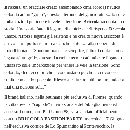
Briccola
: un bracciale creato assemblando cima (corda) nautica
colorata ad un “grillo”, questo il termine del gancio utilizzato sulle
imbarcazioni per tenere le vele in tensione.
Briccola
racconta una
storia. Una storia fatta di legami, di amicizia e di rispetto.
Briccola
unisce, rafforza legami già esistenti e ne crea di nuovi.
Briccola
è
arrivo in un porto sicuro ma è anche partenza alla scoperta di
mondi lontani. “Sono un bracciale semplice, fatto di corda nautica
legata ad un grillo, questo il termine tecnico ad indicare il gancio
utilizzato sulle imbarcazioni per tenere le vele in tensione. Sono
colorato, di quei colori che ti conquistano perché ti ci riconosci
subito come allo specchio. Riesco a catturare tutti, non mi indossa
mai una persona sola.”
Il brand italiano, nella settimana più esclusiva di Firenze, quando
la città diventa “capitale” internazionale dell’abbigliamento ed
accessori uomo, con Pitti Uomo 88, sarà lanciato ufficialmente
con un
BRICCOLA FASHION PARTY
, mercoledì 17 Giugno,
nell’esclusiva cornice de Lo Spumantino al Pontevecchio, la