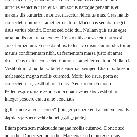
ultricies vehicula ut id elit. Cum sociis natoque penatibus et
magnis dis parturient montes, nascetur ridiculus mus. Cras mattis
consectetur purus sit amet fermentum. Maecenas sed diam eget
risus varius blandit. Donec sed odio dui. Nullam quis risus eget
urna mollis ornare vel eu leo. Cras mattis consectetur purus sit
amet fermentum. Fusce dapibus, tellus ac cursus commodo, tortor
mauris condimentum nibh, ut fermentum massa justo sit amet
risus. Cras mattis consectetur purus sit amet fermentum. Nullam id
Vestibulum id ligula porta felis euismod semper. Etiam porta sem
malesuada magna mollis euismod. Morbi leo risus, porta ac
consectetur ac, vestibulum at eros. Aenean eu leo quam.
Pellentesque ornare sem lacinia quam venenatis vestibulum.
Integer posuere erat a ante venenatis.
[gdlr_quote align="center" ]Integer posuere erat a ante venenatis
dapibus posuere velit aliquet.[/gdlr_quote]
Etiam porta sem malesuada magna mollis euismod. Donec sed
odio dui. Donec sed odio dui. Maecenas sed diam eget risus