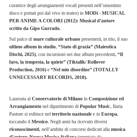
curatrice degli arrangiamenti vocali presenti nell’omonimo
disco e portati poi dal vivo in teatro) in
MODì - MUSICAL
PER ANIME A COLORI (2012): Musical d’autore
scritto da Gipo Gurrado.
Sul palco di
mare culturale urbano
presenterà, in trio,
il suo
ultimo album in studio
,
“Stato di grazia” (Maieutica
Dischi, 2025)
, con incursioni nei due album precedenti,
“Il
faro, la tempesta, la quiete” (Tiktalik/ Rollover
Production, 2016)
e
“Nel mio disordine” (TOTALLY
UNNECESSARY RECORDS, 2010).
Laureata al
Conservatorio di Milano
in
Composizione ed
Arrangiamento
nel dipartimento di
Popular Musi
c, Ilaria
Pastore si esibisce nel
territorio nazionale
e in
Europa
,
toccando il
Messico
. Negli anni ha ricevuto diversi
riconoscimenti
, nell’ambito di concorsi dedicati alla
musica
d’autore
:
Nuova Musica Italiana
(premiata da