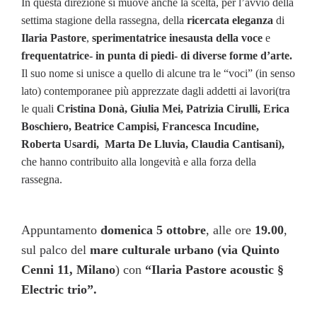
In questa direzione si muove anche la scelta, per l’avvio della
settima stagione della rassegna, della
ricercata eleganza
di
Ilaria Pastore
,
sperimentatrice inesausta della voce
e
frequentatrice- in punta di piedi- di diverse forme d’arte.
Il suo nome si unisce a quello di alcune tra le “voci” (in senso
lato) contemporanee più apprezzate dagli addetti ai lavori(tra
le quali
Cristina Donà, Giulia Mei, Patrizia Cirulli, Erica
Boschiero, Beatrice Campisi, Francesca Incudine,
Roberta Usardi,
Marta De Lluvia, Claudia Cantisani),
che hanno contribuito alla longevità e alla forza della
rassegna.
Appuntamento
domenica 5 ottobre
, alle ore
19.00
,
sul palco del
mare culturale urbano (via Quinto
Cenni 11, Milano
) con
“Ilaria Pastore acoustic §
Electric trio”.