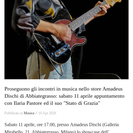
Proseguono gli incontri in musica nello store Amadeus
Dischi di Abbiategrasso: sabato 11 aprile appuntamento
con Ilaria Pastore ed il suo "Stato di Grazia"
Pubblicato in
Musica ⁄
10 Apr 2026
Sabato 11 aprile, ore 17.00, presso Amadeus Dischi (Galleria
Mirabello, 21, Abbiategrasso, Milano) lo showcase dell’