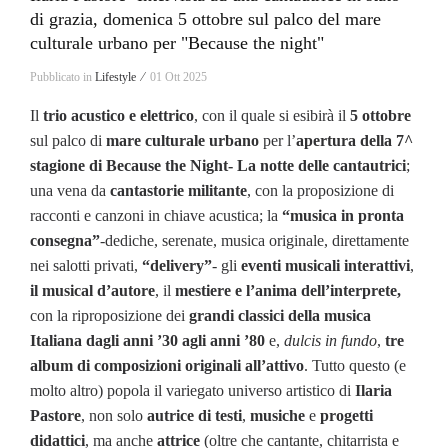
di grazia, domenica 5 ottobre sul palco del mare
culturale urbano per "Because the night"
Pubblicato in
Lifestyle ⁄
01 Ott 2025
Il
trio acustico e elettrico
, con il quale si esibirà il
5 ottobre
sul palco di
mare culturale urbano
per l’
apertura della 7^
stagione di Because the Night- La notte delle cantautrici
;
una vena da
cantastorie militante
, con la proposizione di
racconti e canzoni in chiave acustica; la
“musica in pronta
consegna”
-dediche, serenate, musica originale, direttamente
nei salotti privati,
“delivery”
- gli
eventi musicali interattivi
,
il musical d’autore
, il
mestiere e l’anima dell’interprete,
con la riproposizione dei
grandi classici della musica
Italiana dagli anni ’30 agli anni ’80
e,
dulcis in fundo
,
tre
album di composizioni originali all’attivo
. Tutto questo (e
molto altro) popola il variegato universo artistico di
Ilaria
Pastore
, non solo
autrice di testi
,
musiche
e
progetti
didattici
, ma anche
attrice
(oltre che cantante, chitarrista e