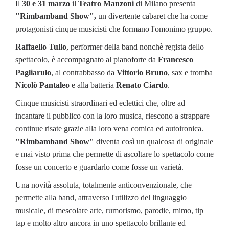
Il
30 e 31 marzo
il
Teatro Manzoni
di Milano presenta
"Rimbamband Show",
un divertente cabaret che ha come
protagonisti cinque musicisti che formano l'omonimo gruppo.
Raffaello Tullo
, performer della band nonchè regista dello
spettacolo, è accompagnato al pianoforte da
Francesco
Pagliarulo
, al contrabbasso da
Vittorio Bruno
, sax e tromba
Nicolò Pantaleo
e alla batteria
Renato Ciardo
.
Cinque musicisti straordinari ed eclettici che, oltre ad
incantare il pubblico con la loro musica, riescono a strappare
continue risate grazie alla loro vena comica ed autoironica.
"Rimbamband Show"
diventa così un qualcosa di originale
e mai visto prima che permette di ascoltare lo spettacolo come
fosse un concerto e guardarlo come fosse un varietà.
Una novità assoluta, totalmente anticonvenzionale, che
permette alla band, attraverso l'utilizzo del linguaggio
musicale, di mescolare arte, rumorismo, parodie, mimo, tip
tap e molto altro ancora in uno spettacolo brillante ed