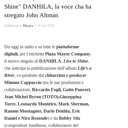
Shine" DANHILA, la voce cha ha
stregato John Altman
Pubblicato in
Musica ⁄
19 Giu 2026
Da oggi in radio e su tutte le
piattaforme
digitali,
per l’etichetta
Plaza Mayor Company
,
il nuovo singolo di
DANHILA
,
Live to Shine
,
che anticipa la pubblicazione dell’album
Life’s a
River
,
co-prodotto dal
chitarrista e
producer
Mimmo Cappuccio
(tra le sue produzioni e
collaborazioni,
Riccardo Fogli, Gatto Panceri,
Jean Michel Byron (TOTO),Giuseppina
Torre, Leonardo Monteiro, Mark Sherman,
Ramon Montagner, Dario Deidda, Eric
Daniel e Nico Rezende
) e da
Bobby Stix
(compositore londinese, collaboratore del