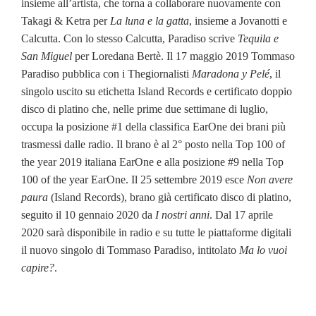
insieme all’artista, che torna a collaborare nuovamente con
Takagi & Ketra per
La luna e la gatta
, insieme a Jovanotti e
Calcutta. Con lo stesso Calcutta, Paradiso scrive
Tequila e
San Miguel
per Loredana Bertè. Il 17 maggio 2019 Tommaso
Paradiso pubblica con i Thegiornalisti
Maradona y Pelé
, il
singolo uscito su etichetta Island Records e certificato doppio
disco di platino che, nelle prime due settimane di luglio,
occupa la posizione #1 della classifica EarOne dei brani più
trasmessi dalle radio. Il brano è al 2° posto nella Top 100 of
the year 2019 italiana EarOne e alla posizione #9 nella Top
100 of the year EarOne. Il 25 settembre 2019 esce
Non avere
paura
(Island Records), brano già certificato disco di platino,
seguito il 10 gennaio 2020 da
I nostri anni
. Dal 17 aprile
2020 sarà disponibile in radio e su tutte le piattaforme digitali
il nuovo singolo di Tommaso Paradiso, intitolato
Ma lo vuoi
capire?
.