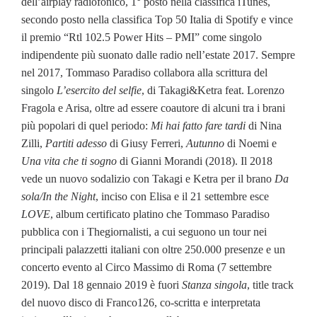
dell’airplay radiofonico, 1° posto nella classifica iTunes,
secondo posto nella classifica Top 50 Italia di Spotify e vince
il premio “Rtl 102.5 Power Hits – PMI” come singolo
indipendente più suonato dalle radio nell’estate 2017. Sempre
nel 2017, Tommaso Paradiso collabora alla scrittura del
singolo
L’esercito del selfie
, di Takagi&Ketra feat. Lorenzo
Fragola e Arisa, oltre ad essere coautore di alcuni tra i brani
più popolari di quel periodo:
Mi hai fatto fare tardi
di Nina
Zilli,
Partiti adesso
di Giusy Ferreri,
Autunno
di Noemi e
Una vita che ti sogno
di Gianni Morandi (2018). Il 2018
vede un nuovo sodalizio con Takagi e Ketra per il brano
Da
sola/In the Night
, inciso con Elisa e il 21 settembre esce
LOVE
, album certificato platino che Tommaso Paradiso
pubblica con i Thegiornalisti, a cui seguono un tour nei
principali palazzetti italiani con oltre 250.000 presenze e un
concerto evento al Circo Massimo di Roma (7 settembre
2019). Dal 18 gennaio 2019 è fuori
Stanza singola
, title track
del nuovo disco di Franco126, co-scritta e interpretata