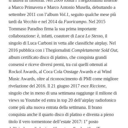
si laurea in filosofia. Nel 2009 fonda i Thegiornalisti insieme
a Marco Primavera e Marco Antonio Musella, debuttando a
settembre 2011 con l’album
Vol.1
, seguito qualche mese più
tardi da
Vecchio
e nel 2014 da
Fuoricampo
. Nel 2015
Tommaso Paradiso firma la sua prima importante
collaborazione: è, infatti, coautore di
Luca Lo Stesso
, il
singolo di Luca Carboni in vetta alle classifiche airplay. Nel
2016 pubblica con i Thegiornalisti
Completamente Sold Out
,
album certificato disco di platino, che conquista grandi
consensi e riceve diversi premi, tra cui quelli ottenuti ai
Rockol Awards, al Coca Cola Onstage Awards e ai Wind
Music Awards, oltre al riconoscimento di PMI come migliore
rivelazione del 2016. Il 21 giugno 2017 esce
Riccione
,
singolo che in meno di una settimana raggiunge il milione di
views su Youtube ed entra in top 20 dell’airplay radiofonico
come più alta nuova entrata della settimana. Il brano
conquista anche il quarto disco di platino e diventa a pieno
titolo il vero tormentone dell’estate 2017: 1° posto