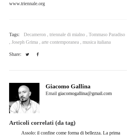
www.triennale.org
Tags:
Decameron ,
triennale di mialno ,
Tommaso Paradiso
,
Joseph Grima ,
arte contemporanea ,
musica italiana
Share:
Giacomo Gallina
Email
giacomogallina@gmail.com
Articoli correlati (da tag)
Assolo: il confine come forma di bellezza. La prima