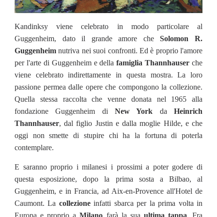
Kandinksy viene celebrato in modo particolare al
Guggenheim, dato il grande amore che
Solomon R.
Guggenheim
nutriva nei suoi confronti. Ed è proprio l'amore
per l'arte di Guggenheim e della
famiglia Thannhauser
che
viene celebrato indirettamente in questa mostra. La loro
passione permea dalle opere che compongono la collezione.
Quella stessa raccolta che venne donata nel 1965 alla
fondazione Guggenheim di
New York
da
Heinrich
Thannhauser
, dal figlio Justin e dalla moglie Hilde, e che
oggi non smette di stupire chi ha la fortuna di poterla
contemplare.
E saranno proprio i milanesi i prossimi a poter godere di
questa esposizione, dopo la prima sosta a Bilbao, al
Guggenheim, e in Francia, ad Aix-en-Provence all'Hotel de
Caumont. La
collezione
infatti sbarca per la prima volta in
Europa e proprio a
Milano
farà la sua
ultima tappa
. Fra